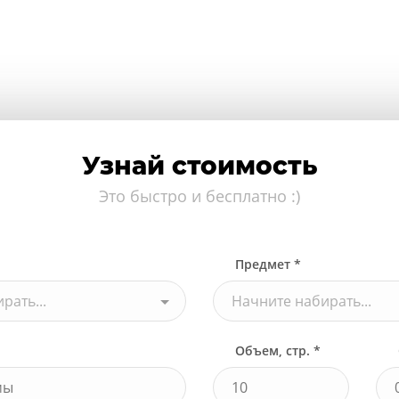
Узнай стоимость
Это быстро и бесплатно :)
Предмет *
рать...
Начните набирать...
Объем, стр. *