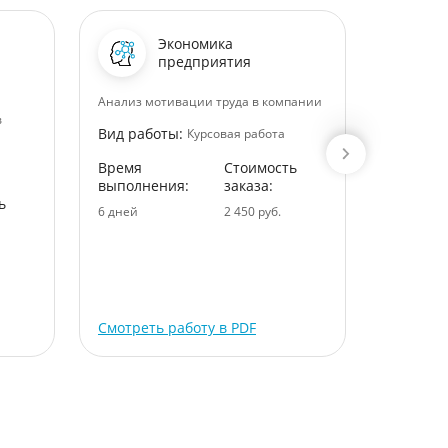
Экономика
предприятия
Анализ мотивации труда в компании
Двухзерк
в
Вид работы:
Вид раб
Курсовая работа
Время
Стоимость
Время
выполнения:
заказа:
выполне
ь
6 дней
2 450 руб.
7 дней
Смотреть работу в PDF
Смотрет