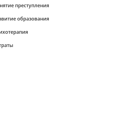
нятие преступления
звитие образования
ихотерапия
траты