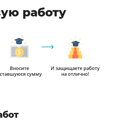
вую работу
Вносите
И защищаете работу
ставшуюся сумму
на отлично!
абот