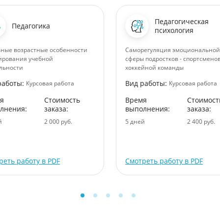
Педагогическая
Педагогика
психология
ные возрастные особенности
Саморегуляция эмоциональной
рования учебной
сферы подростков - спортсмено
льности
хоккейной команды
работы:
Вид работы:
Курсовая работа
Курсовая работа
я
Стоимость
Время
Стоимост
лнения:
заказа:
выполнения:
заказа:
й
2 000 руб.
5 дней
2 400 руб.
реть работу в PDF
Смотреть работу в PDF