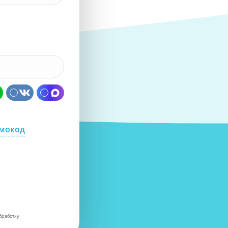
омокод
бработку