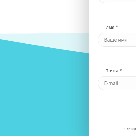
Имя *
Почта *
Я прини