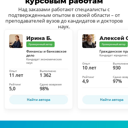
курсовым работам
Над заказами работают специалисты с
подтвержденным опытом в своей области – от
преподавателей вузов до кандидатов и докторов
наук.
Ирина Б.
Алексей С
Проверенный автор
Проверенный автор
Финансы и банковское
Гражданское пр
дело
Кандидат юридичес
Кандидат экономических
наук
Опыт
Выполнен
10 лет
930
Опыт
Выполнено
11 лет
1 362
Рейтинг
Сдано во
4,9
97%
Рейтинг
Сдано вовремя
5,0
98%
Найти автора
Найти автора