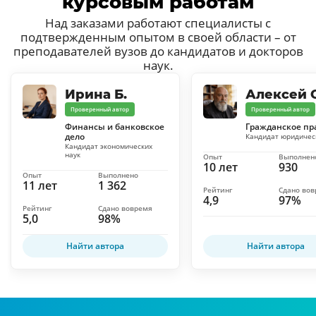
курсовым работам
Над заказами работают специалисты с
подтвержденным опытом в своей области – от
преподавателей вузов до кандидатов и докторов
наук.
Ирина Б.
Алексей С
Проверенный автор
Проверенный автор
Финансы и банковское
Гражданское пр
дело
Кандидат юридичес
Кандидат экономических
наук
Опыт
Выполнен
10 лет
930
Опыт
Выполнено
11 лет
1 362
Рейтинг
Сдано во
4,9
97%
Рейтинг
Сдано вовремя
5,0
98%
Найти автора
Найти автора