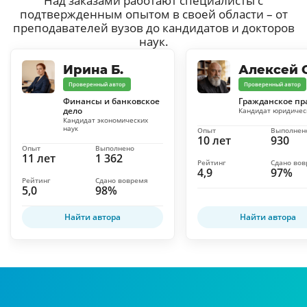
Над заказами работают специалисты с
подтвержденным опытом в своей области – от
преподавателей вузов до кандидатов и докторов
наук.
Ирина Б.
Алексей С
Проверенный автор
Проверенный автор
Финансы и банковское
Гражданское пр
дело
Кандидат юридичес
Кандидат экономических
наук
Опыт
Выполнен
10 лет
930
Опыт
Выполнено
11 лет
1 362
Рейтинг
Сдано во
4,9
97%
Рейтинг
Сдано вовремя
5,0
98%
Найти автора
Найти автора