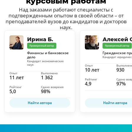
курсовым работам
Над заказами работают специалисты с
подтвержденным опытом в своей области – от
преподавателей вузов до кандидатов и докторов
наук.
Ирина Б.
Алексей С
Проверенный автор
Проверенный автор
Финансы и банковское
Гражданское пр
дело
Кандидат юридичес
Кандидат экономических
наук
Опыт
Выполнен
10 лет
930
Опыт
Выполнено
11 лет
1 362
Рейтинг
Сдано во
4,9
97%
Рейтинг
Сдано вовремя
5,0
98%
Найти автора
Найти автора