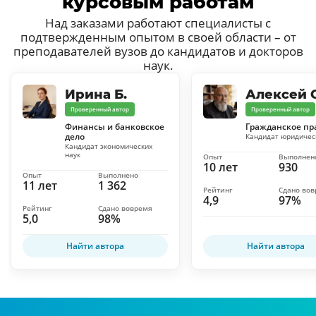
курсовым работам
Над заказами работают специалисты с
подтвержденным опытом в своей области – от
преподавателей вузов до кандидатов и докторов
наук.
Ирина Б.
Алексей С
Проверенный автор
Проверенный автор
Финансы и банковское
Гражданское пр
дело
Кандидат юридичес
Кандидат экономических
наук
Опыт
Выполнен
10 лет
930
Опыт
Выполнено
11 лет
1 362
Рейтинг
Сдано во
4,9
97%
Рейтинг
Сдано вовремя
5,0
98%
Найти автора
Найти автора