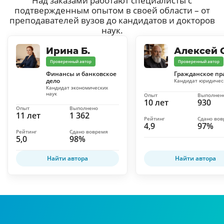
Над заказами работают специалисты с
подтвержденным опытом в своей области – от
преподавателей вузов до кандидатов и докторов
наук.
Ирина Б.
Алексей С
Проверенный автор
Проверенный автор
Финансы и банковское
Гражданское пр
дело
Кандидат юридичес
Кандидат экономических
наук
Опыт
Выполнен
10 лет
930
Опыт
Выполнено
11 лет
1 362
Рейтинг
Сдано во
4,9
97%
Рейтинг
Сдано вовремя
5,0
98%
Найти автора
Найти автора