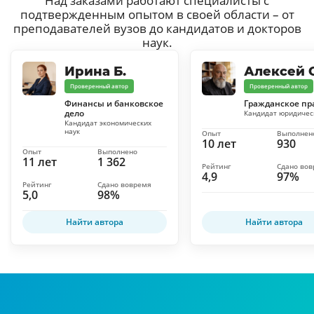
Над заказами работают специалисты с
подтвержденным опытом в своей области – от
преподавателей вузов до кандидатов и докторов
наук.
Ирина Б.
Алексей С
Проверенный автор
Проверенный автор
Финансы и банковское
Гражданское пр
дело
Кандидат юридичес
Кандидат экономических
наук
Опыт
Выполнен
10 лет
930
Опыт
Выполнено
11 лет
1 362
Рейтинг
Сдано во
4,9
97%
Рейтинг
Сдано вовремя
5,0
98%
Найти автора
Найти автора