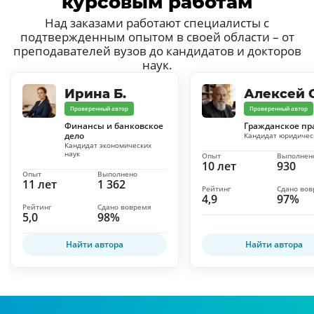
курсовым работам
Над заказами работают специалисты с
подтвержденным опытом в своей области – от
преподавателей вузов до кандидатов и докторов
наук.
Ирина Б.
Алексей С
Проверенный автор
Проверенный автор
Финансы и банковское
Гражданское пр
дело
Кандидат юридичес
Кандидат экономических
наук
Опыт
Выполнен
10 лет
930
Опыт
Выполнено
11 лет
1 362
Рейтинг
Сдано во
4,9
97%
Рейтинг
Сдано вовремя
5,0
98%
Найти автора
Найти автора