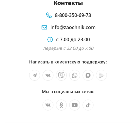
Контакты
Анализ логистической компании ооо
деловые линии
8-800-350-69-73
Анализ имущества предприятия и
info@zaochnik.com
источников его формирования
с 7.00 до 23.00
Налоговая политика государства и ее
перерыв с 23.00 до 7.00
влияние на экономическую безопасность
хозяйствующего субъекта.
Написать в клиентскую поддержку:
Курсовая работа по пм 04 мдк 02 «основы
анализа бухгалтерской отчётности» на тему:
«анализ финансово-хозяйств
Мы в социальных сетях:
Анализ затрат на оплату труда на примере
оао ржд
Анализ финансовых показателей
деятельности промышленного предприятия
ооо тд грасс и способы их повышения.