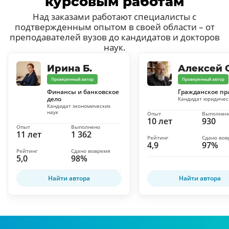
курсовым работам
Над заказами работают специалисты с
подтвержденным опытом в своей области – от
преподавателей вузов до кандидатов и докторов
наук.
Ирина Б.
Алексей С
Проверенный автор
Проверенный автор
Финансы и банковское
Гражданское пр
дело
Кандидат юридичес
Кандидат экономических
наук
Опыт
Выполнен
10 лет
930
Опыт
Выполнено
11 лет
1 362
Рейтинг
Сдано во
4,9
97%
Рейтинг
Сдано вовремя
5,0
98%
Найти автора
Найти автора