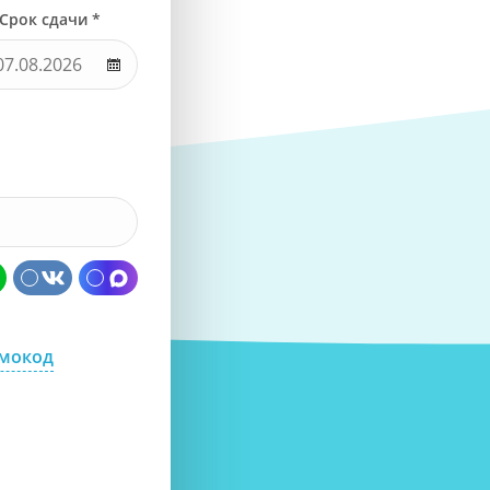
Срок сдачи *
омокод