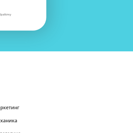
бработку
ркетинг
ханика