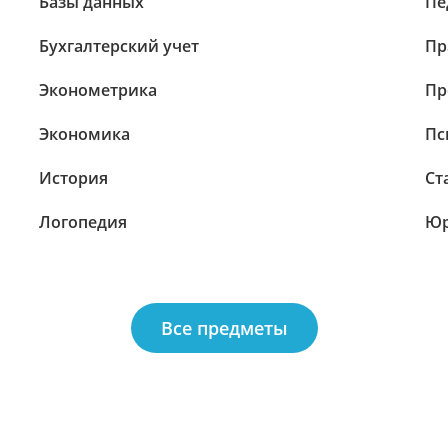
Базы данных
Пе
Бухгалтерский учет
Пр
Эконометрика
Пр
Экономика
Пс
История
Ст
Логопедия
Юр
Все предметы