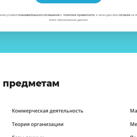
маю условия
пользовательского соглашения
и
политики приватности
, а также даю свое
согласие
на о
моих персональных данных
о предметам
Коммерческая деятельность
Ма
Теория организации
Ме