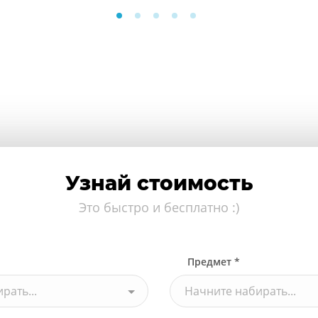
Узнай стоимость
Это быстро и бесплатно :)
Предмет *
рать...
Начните набирать...