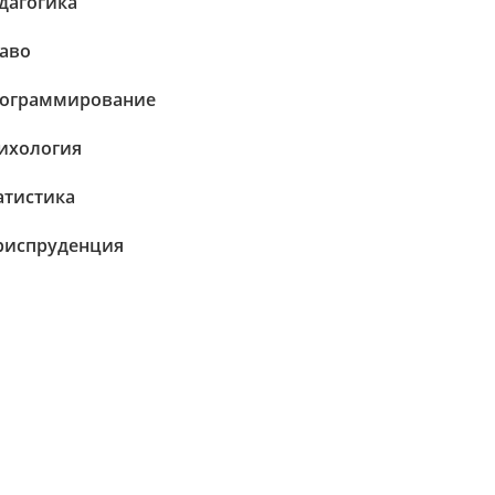
дагогика
аво
ограммирование
ихология
атистика
испруденция