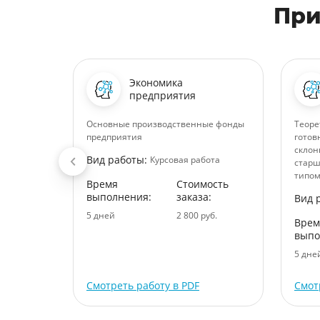
При
Экономика
ания
предприятия
Основные производственные фонды
Теоре
предприятия
готов
склон
Вид работы:
ота
Курсовая работа
старш
типом
ость
Время
Стоимость
:
выполнения:
заказа:
Вид 
уб.
5 дней
2 800 руб.
Врем
выпо
5 дне
Смотреть работу в PDF
Смот