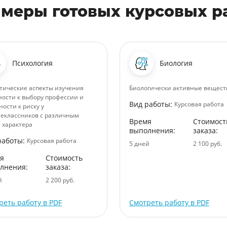
меры готовых курсовых р
Психология
Биология
тические аспекты изучения
Биологически активные вещест
ности к выбору профессии и
Вид работы:
Курсовая работа
ности к риску у
еклассников с различным
Время
Стоимост
 характера
выполнения:
заказа:
работы:
Курсовая работа
5 дней
2 100 руб.
я
Стоимость
лнения:
заказа:
й
2 200 руб.
реть работу в PDF
Смотреть работу в PDF