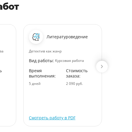
абот
Литературоведение
ва
Детектив как жанр
Расчет и 
экономич
Вид работы:
Курсовая работа
деятельн
ь
Время
Стоимость
Вид раб
выполнения:
заказа:
Время
5 дней
2 090 руб.
выполне
5 дней
Смотреть работу в PDF
Смотрет