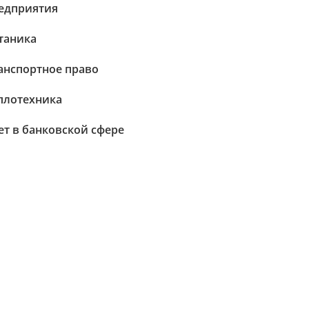
едприятия
таника
анспортное право
плотехника
ет в банковской сфере