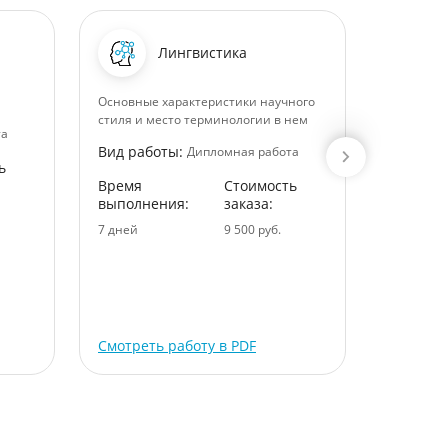
Лингвистика
Основные характеристики научного
Теоретич
стиля и место терминологии в нем
обеспече
та
социальн
Вид работы:
Дипломная работа
современ
ь
управлен
Время
Стоимость
управлен
выполнения:
заказа:
Вид раб
7 дней
9 500 руб.
Время
выполне
8 дней
Смотреть работу в PDF
Смотрет