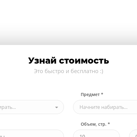
Узнай стоимость
Это быстро и бесплатно :)
Предмет *
рать...
Начните набирать...
Объем, стр. *