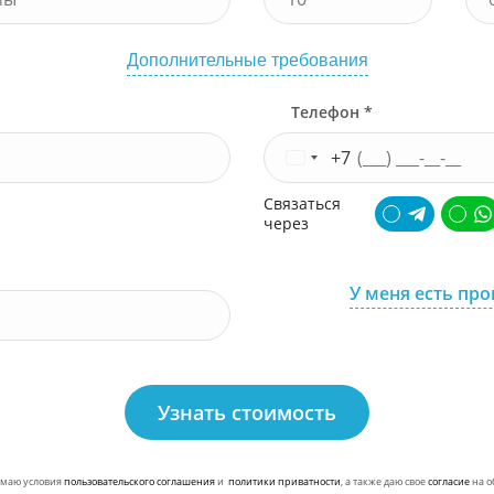
Дополнительные требования
Телефон *
+7
Связаться
через
У меня есть пр
Узнать стоимость
маю условия
пользовательского соглашения
и
политики приватности
, а также даю свое
согласие
на о