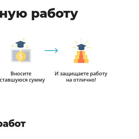
мную работу
Вносите
И защищаете работу
ставшуюся сумму
на отлично!
работ