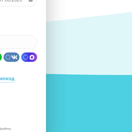
омокод
бработку