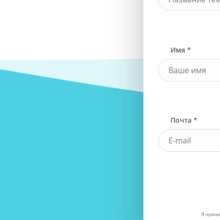
Имя *
Почта *
Я прини