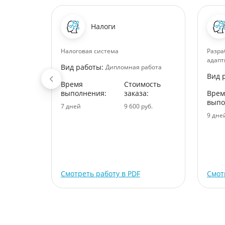
Налоги
Налоговая система
Разра
й
адапт
Вид работы:
Дипломная работа
Вид 
абота
Время
Стоимость
ость
выполнения:
заказа:
Врем
:
выпо
7 дней
9 600 руб.
руб.
9 дне
Смотреть работу в PDF
Смот