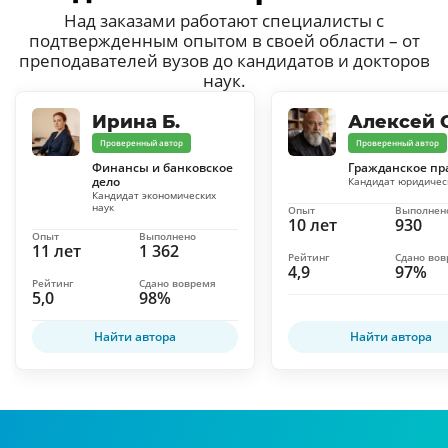
Над заказами работают специалисты с
подтвержденным опытом в своей области – от
преподавателей вузов до кандидатов и докторов
наук.
Ирина Б.
Алексей С
Проверенный автор
Проверенный автор
Финансы и банковское
Гражданское пр
дело
Кандидат юридичес
Кандидат экономических
наук
Опыт
Выполнен
10 лет
930
Опыт
Выполнено
11 лет
1 362
Рейтинг
Сдано во
4,9
97%
Рейтинг
Сдано вовремя
5,0
98%
Найти автора
Найти автора