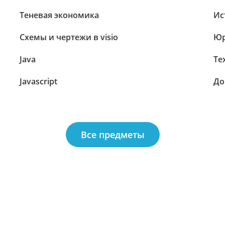
Теневая экономика
Ис
Схемы и чертежи в visio
Юр
Java
Те
Javascript
До
Все предметы