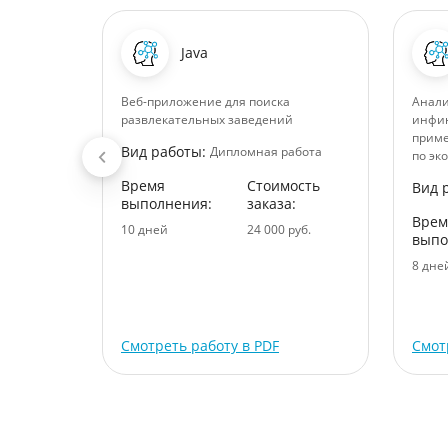
Java
аучного
Веб-приложение для поиска
Анали
и в нем
развлекательных заведений
инфин
приме
Вид работы:
абота
Дипломная работа
по эк
ость
Время
Стоимость
Вид 
:
выполнения:
заказа:
Врем
уб.
10 дней
24 000 руб.
выпо
8 дне
Смотреть работу в PDF
Смот