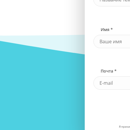
Имя *
Почта *
Я прини