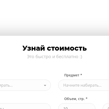
Узнай стоимость
Это быстро и бесплатно :)
Предмет *
рать...
Начните набирать...
Объем, стр. *