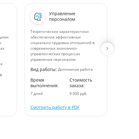
Управление
персоналом
Теоретические характеристики
Гражданс
ащими
обеспечения эффективных
совместн
о
социально-трудовых отношений в
Вид раб
лах
современных экономико-
управленческих процессах
Время
управления персоналом
выполне
та
Вид работы:
Дипломная работа
8 дней
ь
Время
Стоимость
выполнения:
заказа:
7 дней
9 000 руб.
Смотреть работу в PDF
Смотрет