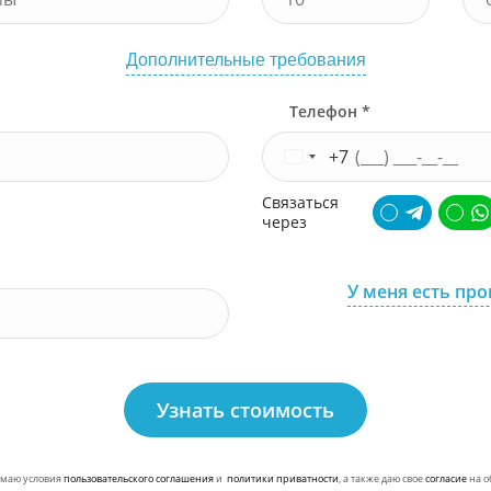
Дополнительные требования
Телефон *
+7
Связаться
через
У меня есть пр
Узнать стоимость
маю условия
пользовательского соглашения
и
политики приватности
, а также даю свое
согласие
на о