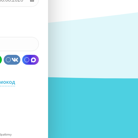
омокод
бработку