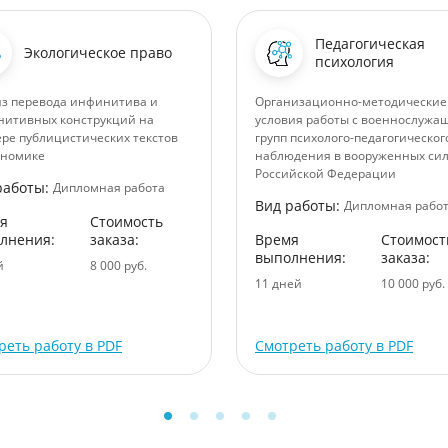
Педагогическая
Экологическое право
психология
з перевода инфинитива и
Организационно-методические
итивных конструкций на
условия работы с военнослуж
ре публицистических текстов
групп психолого-педагогическог
ономике
наблюдения в вооруженных си
Российской Федерации
работы:
Дипломная работа
Вид работы:
Дипломная рабо
я
Стоимость
лнения:
заказа:
Время
Стоимост
выполнения:
заказа:
й
8 000 руб.
11 дней
10 000 руб.
реть работу в PDF
Смотреть работу в PDF