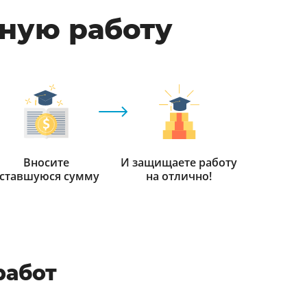
мную работу
Вносите
И защищаете работу
ставшуюся сумму
на отлично!
работ