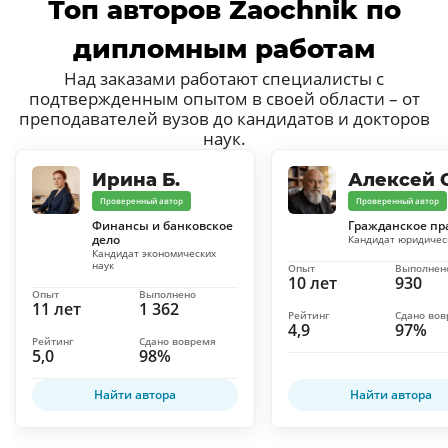
Топ авторов Zaochnik по
дипломным работам
Над заказами работают специалисты с
подтвержденным опытом в своей области – от
преподавателей вузов до кандидатов и докторов
наук.
Ирина Б.
Алексей С
Проверенный автор
Проверенный автор
Финансы и банковское
Гражданское пр
дело
Кандидат юридичес
Кандидат экономических
наук
Опыт
Выполнен
10 лет
930
Опыт
Выполнено
11 лет
1 362
Рейтинг
Сдано во
4,9
97%
Рейтинг
Сдано вовремя
5,0
98%
Найти автора
Найти автора