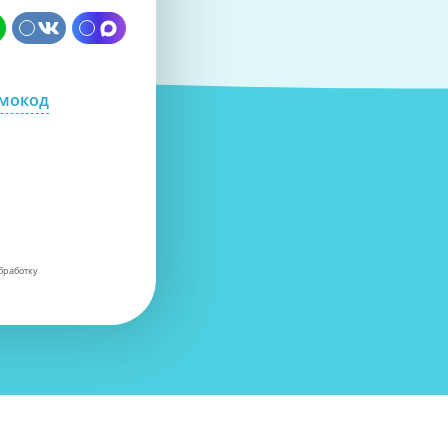
омокод
бработку