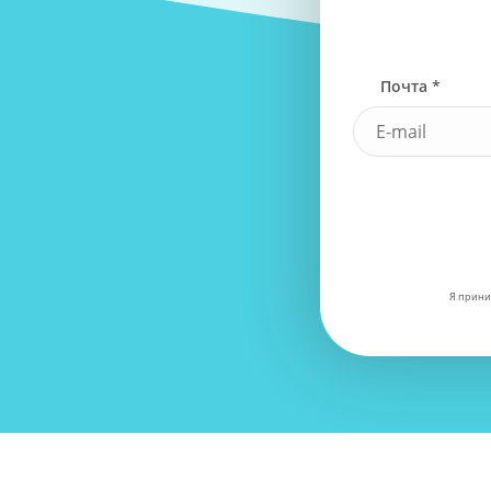
Почта *
Я прини