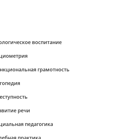
ологическое воспитание
циометрия
нкциональная грамотность
гопедия
еступность
звитие речи
циальная педагогика
дебная практика