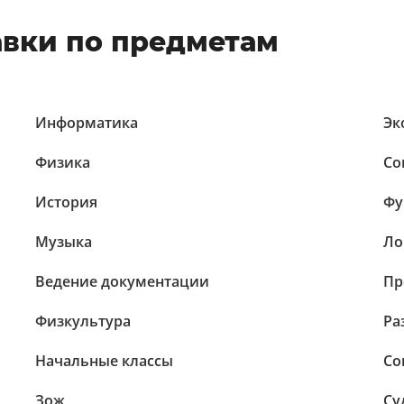
авки по предметам
Информатика
Эк
Физика
Со
История
Фу
Музыка
Ло
Ведение документации
Пр
Физкультура
Ра
Начальные классы
Со
Зож
Су