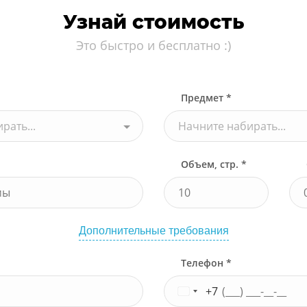
Узнай стоимость
Это быстро и бесплатно :)
Предмет *
рать...
Начните набирать...
Объем, стр. *
Дополнительные требования
Телефон *
+7