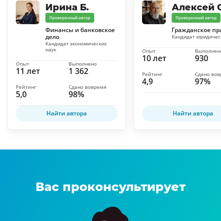
Ирина Б.
Алексей С
Проверенный автор
Проверенный автор
Финансы и банковское
Гражданское пр
дело
Кандидат юридичес
Кандидат экономических
наук
Опыт
Выполнен
10 лет
930
Опыт
Выполнено
11 лет
1 362
Рейтинг
Сдано во
4,9
97%
Рейтинг
Сдано вовремя
5,0
98%
Найти автора
Найти автора
Вас проконсультирует