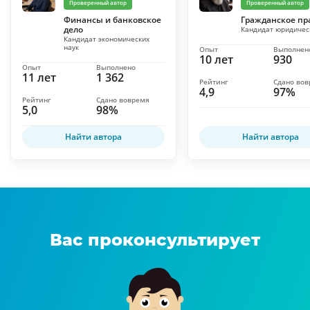
Проверенный автор
Проверенный автор
Финансы и банковское
Гражданское пр
дело
Кандидат юридичес
Кандидат экономических
наук
Опыт
Выполнен
10 лет
930
Опыт
Выполнено
11 лет
1 362
Рейтинг
Сдано во
4,9
97%
Рейтинг
Сдано вовремя
5,0
98%
Найти автора
Найти автора
Вас проконсультирует