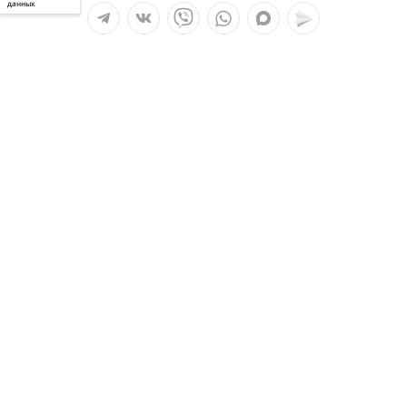
данных
Мы в социальных сетях:
Услуги
О компании
Полезное