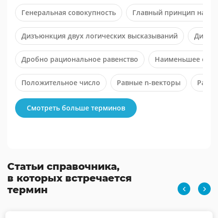
Генеральная совокупность
Главный принцип нахож
Дизъюнкция двух логических высказываний
Диффе
Дробно рациональное равенство
Наименьшее обще
Положительное число
Равные n-векторы
Рацио
Числовая функция с областью определения D
Смотреть больше терминов
Статьи справочника,
в которых встречается
термин