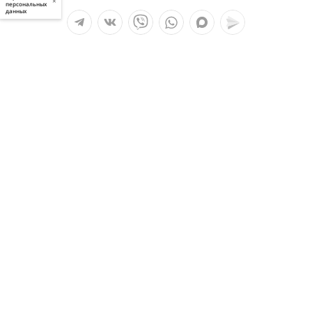
×
персональных
данных
Мы в социальных сетях:
Услуги
О компании
Полезное