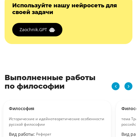
Используйте нашу нейросеть для
своей задачи
Zaochnik.GPT
Выполненные работы
по философии
Философия
Филос
Исторические и идейнотеоретические особенности
тема Тр
русской философии
российс
Вид работы:
Вид ра
Реферат