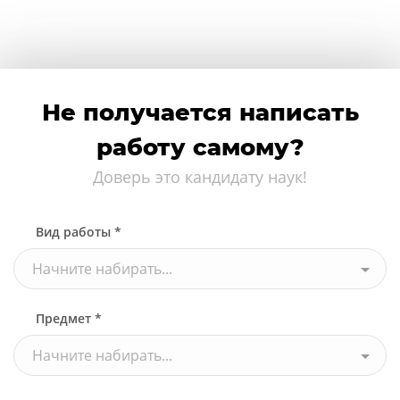
Не получается написать
работу самому?
Доверь это кандидату наук!
Вид работы *
Начните набирать...
Предмет *
Начните набирать...