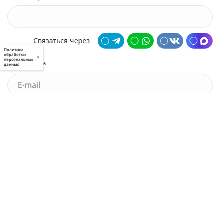
Связаться через
Политика
обработки
×
персональных
Почта *
данных
У меня есть промокод
Узнать стоимость
Я принимаю условия
пользовательского соглашения
и
политики приватности
, а также даю
свое
согласие
на обработку моих персональных данных