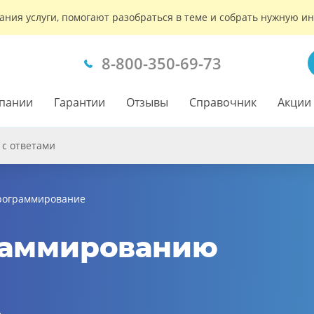
ания услуги, помогают разобраться в теме и собрать нужную 
8-800-350-69-73
пании
Гарантии
Отзывы
Справочник
Акции
 с ответами
рограммирование
раммированию