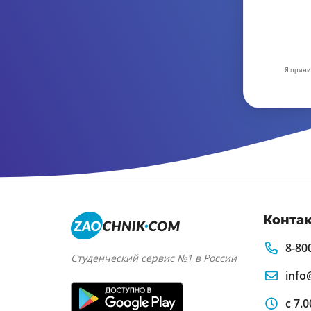
Я прини
Конта
8-80
Студенческий сервис №1 в России
info
с 7.