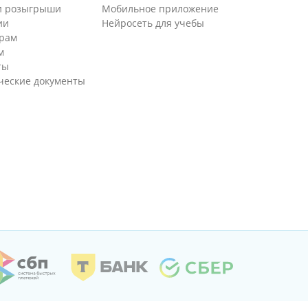
и розыгрыши
Мобильное приложение
ии
Нейросеть для учебы
рам
м
ты
еские документы