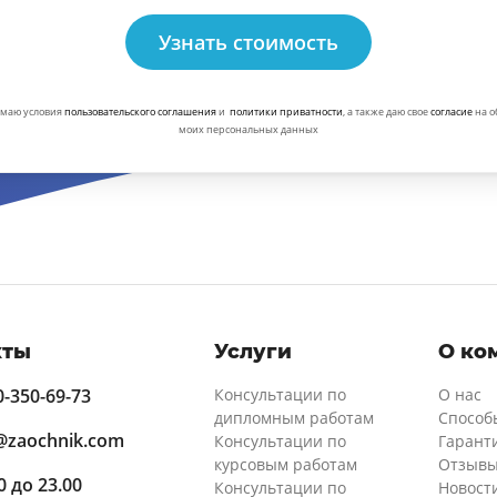
Узнать стоимость
маю условия
пользовательского соглашения
и
политики приватности
, а также даю свое
согласие
на о
моих персональных данных
кты
Услуги
О ко
0-350-69-73
Консультации по
О нас
дипломным работам
Способ
@zaochnik.com
Консультации по
Гарант
курсовым работам
Отзывы
00 до 23.00
Консультации по
Новост