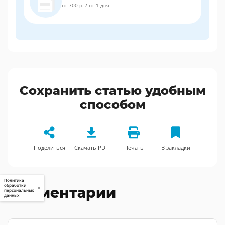
от 700 р.
/
от 1 дня
Сохранить статью удобным
способом
Поделиться
Скачать PDF
Печать
В закладки
Политика
обработки
Комментарии
×
персональных
данных