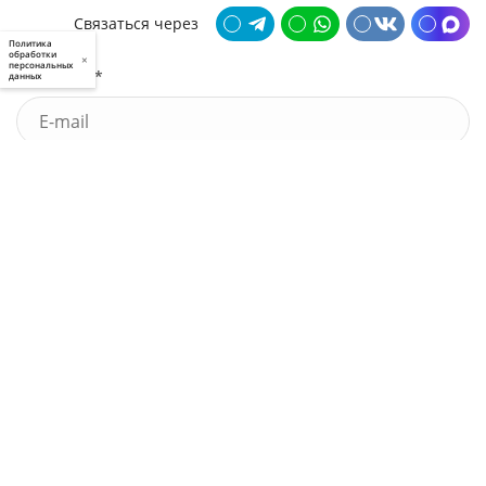
Связаться через
Политика
обработки
×
персональных
Почта *
данных
У меня есть промокод
Узнать стоимость
Я принимаю условия
пользовательского соглашения
и
политики приватности
, а также даю
свое
согласие
на обработку моих персональных данных