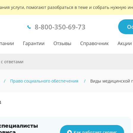
ания услуги, помогают разобраться в теме и собрать нужную 
8-800-350-69-73
О
пании
Гарантии
Отзывы
Справочник
Акции
 с ответами
Право социального обеспечения
Виды медицинской
4
 специалисты
рвиса
Как работает сервис