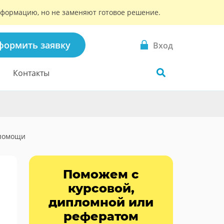
информацию, но не заменяют готовое решение.
формить заявку
Вход
Контакты
 помощи
Поможем с
курсовой,
дипломной или
рефератом