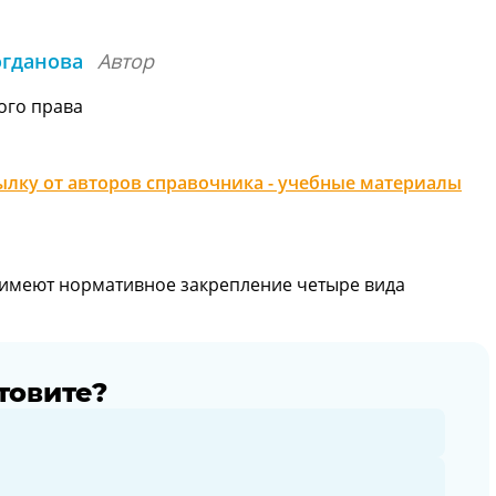
огданова
Автор
ого права
лку от авторов справочника - учебные материалы
 имеют нормативное закрепление четыре вида
товите?