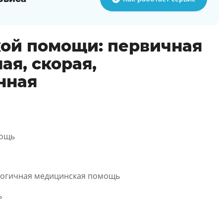
ой помощи: первичная
ая, скорая,
нная
мощь
логичная медицинская помощь
ь