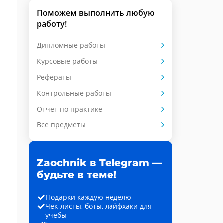
Поможем выполнить любую
работу!
Дипломные работы
Курсовые работы
Рефераты
Контрольные работы
Отчет по практике
Все предметы
Zaochnik в Telegram —
будьте в теме!
Подарки каждую неделю
Чек-листы, боты, лайфхаки для
учёбы