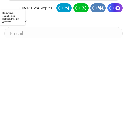
Связаться через
Политика
обработки
×
персональных
Почта *
данных
У меня есть промокод
Узнать стоимость
Я принимаю условия
пользовательского соглашения
и
политики приватности
, а также даю
свое
согласие
на обработку моих персональных данных