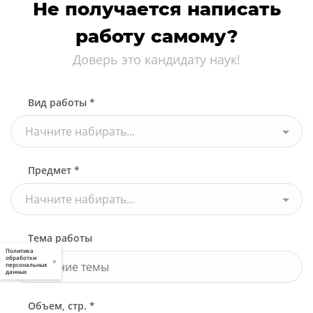
Не получается написать
работу самому?
Доверь это кандидату наук!
Вид работы *
Начните набирать...
Предмет *
Начните набирать...
Тема работы
Политика
обработки
×
персональных
данных
Объем, стр. *