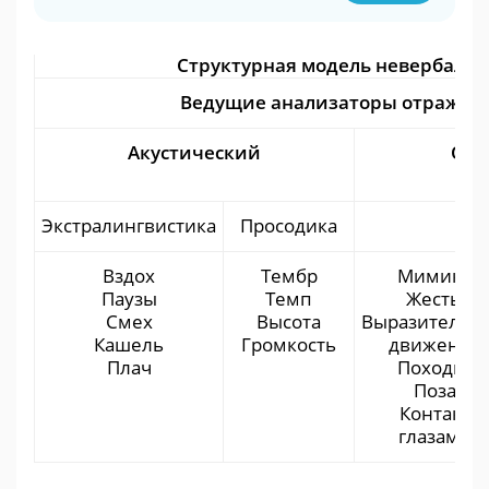
Структурная модель невербально
Ведущие анализаторы отражени
Акустический
Опт
Экстралингвистика
Просодика
Ки
Вздох
Тембр
Мимика
Паузы
Темп
Жесты
Смех
Высота
Выразительн
Кашель
Громкость
движения
Плач
Походка
Поза
Контакт
глазами