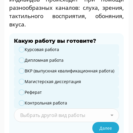
разнообразных каналов: слуха, зрения,
тактильного восприятия, обоняния,
вкуса.
Какую работу вы готовите?
Какую работу вы готовите?
Курсовая работа
Дипломная работа
ВКР (выпускная квалификационная работа)
Магистерская диссертация
Реферат
Контрольная работа
Выбрать другой вид работы
Далее