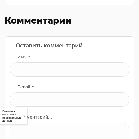
Комментарии
Оставить комментарий
Имя *
E-mail *
Политика
обработки
×
Комментарий...
персональных
данных