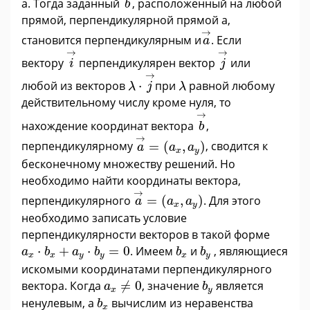
а. Тогда заданный
, расположенный на любой
b
прямой, перпендикулярной прямой а,
a
→
→
становится перпендикулярным и
. Если
a
i
→
j
→
→
→
вектору
перпендикулярен вектор
или
i
j
λ
·
j
→
→
λ
любой из векторов
⋅
при
равной любому
λ
j
λ
действительному числу кроме нуля, то
b
→
→
нахождение координат вектора
,
b
a
→
=
(
a
x
,
a
y
)
→
перпендикулярному
=
(
,
)
, сводится к
a
a
a
x
y
бесконечному множеству решений. Но
необходимо найти координаты вектора,
a
→
=
(
a
x
,
a
y
)
→
перпендикулярного
=
(
,
)
. Для этого
a
a
a
x
y
необходимо записать условие
перпендикулярности векторов в такой форме
a
x
·
b
x
+
a
y
·
b
y
=
0
b
x
b
y
⋅
+
⋅
=
0
. Имеем
и
, являющиеся
a
b
a
b
b
b
x
x
y
y
x
y
искомыми координатами перпендикулярного
a
x
≠
0
b
y
вектора. Когда
≠
0
, значение
является
a
b
x
y
b
x
ненулевым, а
вычислим из неравенства
b
x