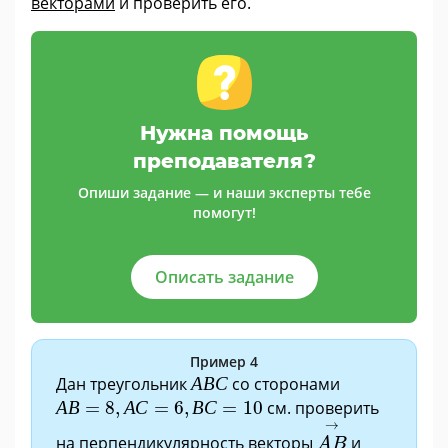
векторами
и проверить его.
Нужна помощь
преподавателя?
Опиши задание — и наши эксперты тебе
помогут!
Описать задание
Пример 4
А
В
С
Дан треугольник
А
В
С
со сторонами
А
В
=
8
,
А
С
=
6
,
В
С
=
10
А
В
=
8
,
А
С
=
6
,
В
С
=
10
см. проверить
A
B
→
→
на перпендикулярность векторы
и
A
B