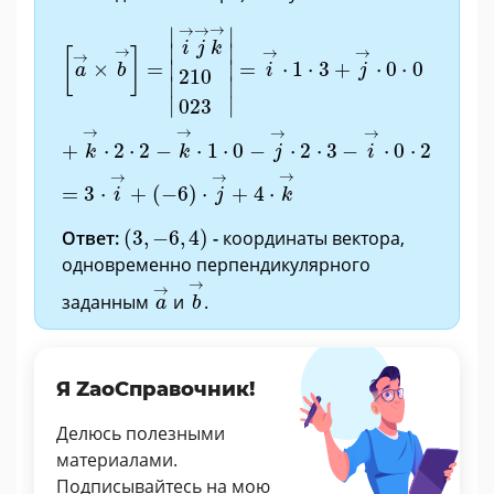
[
a
→
×
b
→
]
=
|
i
→
j
→
k
→
210
023
|
=
i
→
·
1
·
3
+
j
→
·
0
·
0
→
→
→
∣
∣
i
j
k
∣

∣

→
→
→
[
]
→
×
=
=
⋅
1
⋅
3
+
⋅
0
⋅
0
∣

∣

a
b
i
j
210
∣
∣
∣
∣
023
→
→
→
→
+
⋅
2
⋅
2
−
⋅
1
⋅
0
−
⋅
2
⋅
3
−
⋅
0
⋅
2
k
k
j
i
→
→
→
=
3
⋅
+
(
−
6
)
⋅
+
4
⋅
i
j
k
(
3
,
−
6
,
4
)
Ответ:
(
3
,
−
6
,
4
)
-
координаты вектора,
одновременно перпендикулярного
b
→
a
→
→
→
заданным
и
.
a
b
Я ZaoСправочник!
Делюсь полезными
материалами.
Подписывайтесь на мою