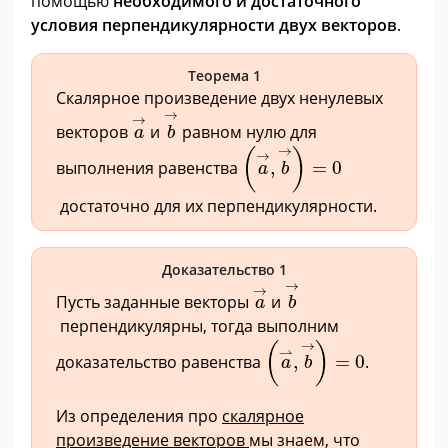
помощью
необходимого и достаточного
условия перпендикулярности двух векторов
.
Теорема 1
Скалярное произведение двух ненулевых
b
→
a
→
→
→
векторов
и
равном нулю для
a
b
(
a
→
,
b
→
)
=
0
→
(
)
→
выполнения равенства
,
=
0
a
b
достаточно для их перпендикулярности.
Доказательство 1
b
→
a
→
→
→
Пусть заданные векторы
и
a
b
перпендикулярны, тогда выполним
(
a
⇀
,
b
→
)
=
0
→
(
)
⇀
доказательство равенства
,
=
0
.
a
b
Из определения про
скалярное
произведение векторов
мы знаем, что