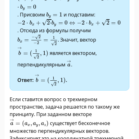
⋅
=
0
b
y
b
y
=
1
. Присвоим
=
1
и подставим:
b
y
−
2
·
b
x
+
2
·
b
y
=
0
⇔
−
2
·
b
x
+
2
=
0
√
√
−
2
⋅
+
2
⋅
=
0
⇔
−
2
⋅
+
2
=
0
b
b
b
x
y
x
. Отсюда из формулы получим
b
x
=
−
2
−
2
=
1
2
√
−
2
1
=
=
. Значит, вектор
b
x
−
2
√
2
b
→
=
(
1
2
,
1
)
→
1
=
(
,
1
)
является вектором,
b
√
2
a
→
→
перпендикулярным
.
a
b
→
=
(
1
2
,
1
)
→
1
Ответ:
=
(
,
1
)
.
b
√
2
Если ставится вопрос о трехмерном
пространстве, задача решается по такому же
принципу. При заданном векторе
a
→
=
(
a
x
,
a
y
,
a
z
)
→
=
(
,
,
)
существует бесконечное
a
a
a
a
x
y
z
множество перпендикулярных векторов.
Зафиксирует это на координатной трехмерной