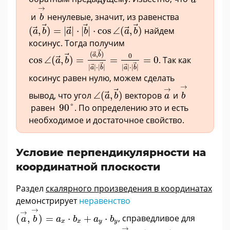
b
→
→
и
ненулевые, значит, из равенства
b
(
a
→
,
b
→
)
=
|
a
→
|
⋅
|
b
→
|
⋅
cos
∠
(
a
→
,
b
→
)
(
,
)
=
|
|
⋅
|
|
⋅
cos
∠
(
,
)
найдем
a
b
a
b
a
b
косинус. Тогда получим
cos
∠
(
a
→
,
b
→
)
=
(
a
→
,
b
→
)
|
a
→
|
⋅
|
b
→
|
=
0
|
a
→
|
(
,
)
a
b
0
cos
∠
(
,
)
=
=
=
0
. Так как
a
b
|
|
⋅
|
|
|
|
⋅
|
|
a
b
a
b
косинус равен нулю, можем сделать
b
→
a
→
∠
(
a
→
,
b
→
)
→
→
вывод, что угол
∠
(
,
)
векторов
и
a
b
a
b
90
°
равен
90
°
. По определению это и есть
необходимое и достаточное свойство.
Условие перпендикулярности на
координатной плоскости
Раздел
скалярного произведения в координатах
демонстрирует
неравенство
(
a
→
,
b
→
)
=
a
x
·
b
x
+
a
y
·
b
y
→
→
(
,
)
=
⋅
+
⋅
, справедливое для
a
b
a
b
a
b
x
x
y
y
a
→
=
(
a
x
,
a
y
)
→