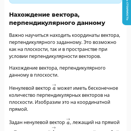
Узнать стоимость
Нахождение вектора,
перпендикулярного данному
Важно научиться находить координаты вектора,
перпендикулярного заданному. Это возможно
как на плоскости, так и в пространстве при
условии перпендикулярности векторов.
Нахождение вектора, перпендикулярного
данному в плоскости.
a
→
→
Ненулевой вектор
может иметь бесконечное
a
количество перпендикулярных векторов на
плоскости. Изобразим это на координатной
прямой.
a
→
→
Задан ненулевой вектор
, лежащий на прямой
a
b
→
→