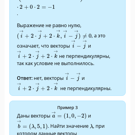
⋅
2
+
0
⋅
2
=
−
1
.
Выражение не равно нулю,
(
i
→
+
2
·
j
→
+
2
·
k
→
,
i
→
−
j
→
)
≠
0
→
→
→
→
→
(
+
2
⋅
+
2
⋅
,
−
)
≠
0
, а это
i
j
k
i
j
i
→
−
j
→
→
→
означает, что векторы
−
и
i
j
i
→
+
2
·
j
→
+
2
·
k
→
→
→
→
+
2
⋅
+
2
⋅
не перпендикулярны,
i
j
k
так как условие не выполнилось.
i
→
−
j
→
→
→
Ответ:
нет, векторы
−
и
i
j
i
→
+
2
·
j
→
+
2
·
k
→
→
→
→
+
2
⋅
+
2
⋅
не перпендикулярны.
i
j
k
Пример 3
a
→
=
(
1
,
0
,
−
2
)
→
Даны векторы
=
(
1
,
0
,
−
2
)
и
a
b
→
=
(
λ
,
5
,
1
)
→
λ
=
(
,
5
,
1
)
. Найти значение
, при
b
λ
λ
котором данные векторы