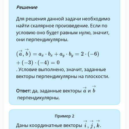
Решение
Для решения данной задачи необходимо
найти скалярное произведение. Если по
условию оно будет равным нулю, значит,
они перпендикулярны.
(
a
→
,
b
→
)
=
a
x
·
b
x
+
a
y
·
b
y
=
2
·
(
−
6
)
+
(
−
3
)
·
(
−
4
)
=
0
→
→
(
,
)
=
⋅
+
⋅
=
2
⋅
(
−
6
)
a
b
a
b
a
b
x
x
y
y
+
(
−
3
)
⋅
(
−
4
)
=
0
. Условие выполнено, значит, заданные
векторы перпендикулярны на плоскости.
b
→
a
→
→
→
Ответ:
да, заданные векторы
и
a
b
перпендикулярны.
Пример 2
i
→
,
j
→
,
k
→
→
→
→
Даны координатные векторы
,
,
.
i
j
k