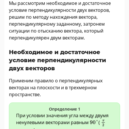
Мы рассмотрим необходимое и достаточное
условие перпендикулярности двух векторов,
решим по методу нахождения вектора,
перпендикулярному заданному, затронем
ситуации по отысканию вектора, который
перпендикулярен двум векторам.
Необходимое и достаточное
условие перпендикулярности
двух векторов
Применим правило о перпендикулярных
векторах на плоскости и в трехмерном
пространстве.
Определение 1
При условии значения угла между двумя
π
2
90
°
π
ненулевыми векторами равным
90
°
(
2