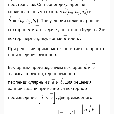
пространстве. Он перпендикулярен не
a
→
(
a
x
,
a
y
,
a
z
)
→
коллинеаренным векторам
(
,
,
)
и
a
a
a
a
x
y
z
b
→
=
(
b
x
,
b
y
,
b
z
)
→
=
(
,
,
)
. При условии коллинеарности
b
b
b
b
x
y
z
b
→
a
→
→
→
векторов
и
в задаче достаточно будет найти
a
b
b
→
a
→
→
→
вектор, перпендикулярный
или
.
a
b
При решении применяется понятие векторного
произведения векторов.
b
→
a
→
→
→
Векторным произведением векторов
и
a
b
называют вектор, одновременно
b
→
a
→
→
→
перпендикулярный и
и
. Для решения
a
b
данной задачи применяется векторное
[
a
→
×
b
→
]
→
[
]
→
произведение
×
. Для трехмерного
a
b
[
a
→
×
b
→
]
=
|
a
→
j
→
k
→
a
x
a
→
∣
∣
→
→
a
j
k
∣

∣

→
→