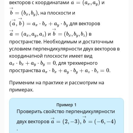
векторов с координатами
=
(
,
)
и
a
a
a
x
y
b
→
=
(
b
x
,
b
y
)
→
=
(
,
)
, на плоскости и
b
b
b
x
y
(
a
→
,
b
→
)
=
a
x
·
b
x
+
a
y
·
b
y
→
→
(
,
)
=
⋅
+
⋅
для векторов
a
b
a
b
a
b
x
x
y
y
b
→
=
(
b
x
,
b
y
,
b
z
)
a
→
=
(
a
x
,
a
y
,
a
z
)
→
→
=
(
,
,
)
и
=
(
,
,
)
в
a
a
a
a
b
b
b
b
x
y
z
x
y
z
пространстве. Необходимым и достаточным
условием перпендикулярности двух векторов в
координатной плоскости имеет вид
a
x
·
b
x
+
a
y
·
b
y
=
0
⋅
+
⋅
=
0
, для трехмерного
a
b
a
b
x
x
y
y
a
x
·
b
x
+
a
y
·
b
y
+
a
z
·
b
z
=
0
пространства
⋅
+
⋅
+
⋅
=
0
.
a
b
a
b
a
b
x
x
y
y
z
z
Применим на практике и рассмотрим на
примерах.
Пример 1
Проверить свойство перпендикулярности
a
→
=
(
2
,
−
3
)
,
b
→
=
(
−
6
,
−
4
)
→
→
двух векторов
=
(
2
,
−
3
)
,
=
(
−
6
,
−
4
)
a
b
.