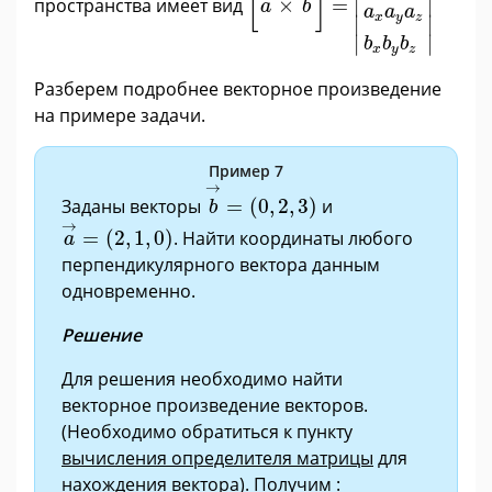
[
]
∣

∣

пространства имеет вид
×
=
a
b
a
a
a
x
y
z
∣
∣
∣
∣
b
b
b
x
y
z
Разберем подробнее векторное произведение
на примере задачи.
Пример 7
b
→
=
(
0
,
2
,
3
)
→
Заданы векторы
=
(
0
,
2
,
3
)
и
b
a
→
=
(
2
,
1
,
0
)
→
=
(
2
,
1
,
0
)
. Найти координаты любого
a
перпендикулярного вектора данным
одновременно.
Решение
Для решения необходимо найти
векторное произведение векторов.
(Необходимо обратиться к пункту
вычисления определителя матрицы
для
нахождения вектора). Получим :