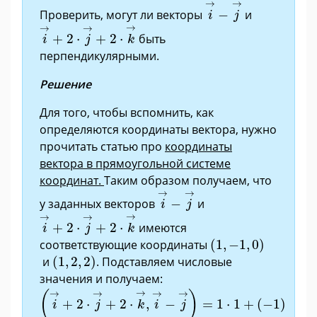
i
→
−
j
→
→
→
Проверить, могут ли векторы
−
и
i
j
i
→
+
2
·
j
→
+
2
·
k
→
→
→
→
+
2
⋅
+
2
⋅
быть
i
j
k
перпендикулярными.
Решение
Для того, чтобы вспомнить, как
определяются координаты вектора, нужно
прочитать статью про
координаты
вектора в прямоугольной системе
координат.
Таким образом получаем, что
i
→
−
j
→
→
→
у заданных векторов
−
и
i
j
i
→
+
2
·
j
→
+
2
·
k
→
→
→
→
+
2
⋅
+
2
⋅
имеются
i
j
k
(
1
,
−
1
,
0
)
соответствующие координаты
(
1
,
−
1
,
0
)
(
1
,
2
,
2
)
и
(
1
,
2
,
2
)
. Подставляем числовые
значения и получаем:
(
i
→
+
2
·
j
→
+
2
·
k
→
,
i
→
−
j
→
)
=
1
·
1
+
(
−
1
)
·
2
+
0
·
2
=
−
1
→
→
→
→
→
(
)
+
2
⋅
+
2
⋅
,
−
=
1
⋅
1
+
(
−
1
)
i
j
k
i
j