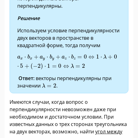
перпендикулярны.
Решение
Используем условие перпендикулярности
двух векторов в пространстве в
квадратной форме, тогда получим
a
x
·
b
x
+
a
y
·
b
y
+
a
z
·
b
z
=
0
⇔
1
·
λ
+
0
·
5
+
(
−
2
)
·
1
=
0
⇔
λ
=
⋅
+
⋅
+
⋅
=
0
⇔
1
⋅
+
0
a
b
a
b
a
b
λ
x
x
y
y
z
z
⋅
5
+
(
−
2
)
⋅
1
=
0
⇔
=
2
λ
Ответ:
векторы перпендикулярны при
λ
=
2
значении
=
2
.
λ
Имеются случаи, когда вопрос о
перпендикулярности невозможен даже при
необходимом и достаточном условии. При
известных данных о трех сторонах треугольника
на двух векторах, возможно, найти
угол между