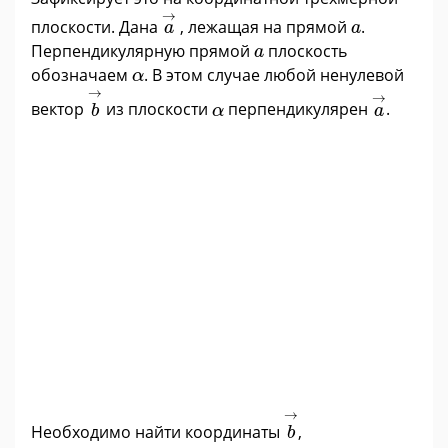
a
→
→
a
плоскости. Дана
, лежащая на прямой
.
a
a
a
Перпендикулярную прямой
плоскость
a
α
обозначаем
. В этом случае любой ненулевой
α
b
→
a
→
→
→
α
вектор
из плоскости
перпендикулярен
.
b
α
a
b
→
→
Необходимо найти координаты
,
b