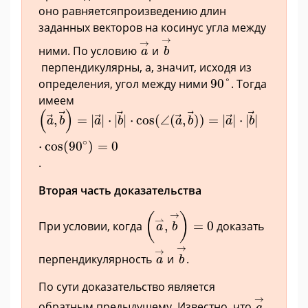
оно равняется
произведению длин
заданных векторов на косинус угла между
b
→
a
→
→
→
ними. По условию
и
a
b
перпендикулярны, а, значит, исходя из
90
°
определения, угол между ними
90
°
. Тогда
имеем
(
a
→
,
b
→
)
=
|
a
→
|
⋅
|
b
→
|
⋅
cos
(
∠
(
a
→
,
b
→
)
)
=
|
a
→
(
)
,
=
|
|
⋅
|
|
⋅
cos
(
∠
(
,
)
)
=
|
|
⋅
|
|
a
b
a
b
a
b
a
b
∘
⋅
cos
(
90
)
=
0
.
Вторая часть доказательства
(
a
⇀
,
b
→
)
=
0
→
(
)
⇀
При условии, когда
,
=
0
доказать
a
b
b
→
a
→
→
→
перпендикулярность
и
.
a
b
По сути доказательство является
a
→
→
обратным предыдущему. Известно, что
a