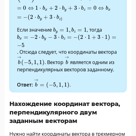
=
0
⇔
1
⋅
+
2
⋅
+
3
⋅
=
0
⇔
b
b
b
b
x
y
z
x
=
−
(
2
⋅
+
3
⋅
b
b
)
y
z
b
y
=
1
,
b
z
=
1
Если значение
=
1
,
=
1
, тогда
b
b
y
z
b
x
=
−
2
·
b
y
−
3
·
b
z
=
−
(
2
·
1
+
3
·
1
)
=
−
5
=
−
2
⋅
−
3
⋅
=
−
(
2
⋅
1
+
3
⋅
1
)
=
b
b
b
x
y
z
−
5
. Отсюда следует, что координаты вектора
b
→
(
−
5
,
1
,
1
)
b
→
→
→
(
−
5
,
1
,
1
)
. Вектор
является одним из
b
b
перпендикулярных векторов заданному.
b
→
=
(
−
5
,
1
,
1
)
→
Ответ:
=
(
−
5
,
1
,
1
)
.
b
Нахождение координат вектора,
перпендикулярного двум
заданным векторам
Нужно найти координаты вектора в трехмерном