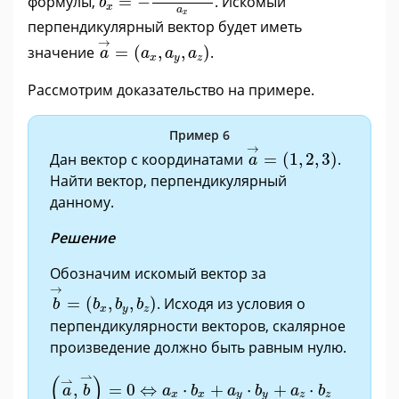
формулы,
=
−
. Искомый
b
x
a
x
перпендикулярный вектор будет иметь
a
→
=
(
a
x
,
a
y
,
a
z
)
→
значение
=
(
,
,
)
.
a
a
a
a
x
y
z
Рассмотрим доказательство на примере.
Пример 6
a
→
=
(
1
,
2
,
3
)
→
Дан вектор с координатами
=
(
1
,
2
,
3
)
.
a
Найти вектор, перпендикулярный
данному.
Решение
Обозначим искомый вектор за
b
→
=
(
b
x
,
b
y
,
b
z
)
→
=
(
,
,
)
. Исходя из условия о
b
b
b
b
x
y
z
перпендикулярности векторов, скалярное
произведение должно быть равным нулю.
(
a
⇀
,
b
⇀
)
=
0
⇔
a
x
·
b
x
+
a
y
·
b
y
+
a
z
·
b
z
=
0
⇔
1
·
b
x
+
2
·
⇀
(
)
⇀
,
=
0
⇔
⋅
+
⋅
+
⋅
a
b
a
b
a
b
a
b
x
x
y
y
z
z