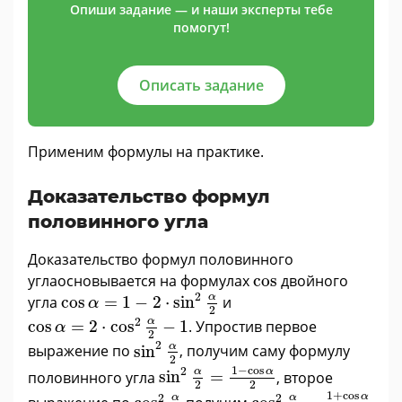
Опиши задание — и наши эксперты тебе
помогут!
Описать задание
Применим формулы на практике.
Доказательство формул
половинного угла
Доказательство формул половинного
cos
угла
основывается на формулах
cos
двойного
cos
α
=
1
-
2
·
sin
2
α
2
2
α
угла
cos
=
1
−
2
⋅
sin
и
α
2
cos
α
=
2
·
cos
2
α
2
-
1
2
α
cos
=
2
⋅
cos
−
1
. Упростив первое
α
2
sin
2
α
2
2
α
выражение по
sin
, получим саму формулу
2
sin
2
α
2
=
1
-
cos
α
2
1
−
cos
2
α
α
половинного угла
sin
=
, второе
2
2
cos
2
α
2
=
1
+
cos
α
2
cos
2
α
2
1
+
cos
α
2
2
α
α