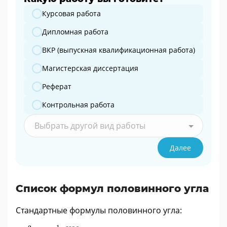
Какую работу вы готовите?
Курсовая работа
Дипломная работа
ВКР (выпускная квалификационная работа)
Магистерская диссертация
Реферат
Контрольная работа
Выбрать другой вид работы
Далее
Список формул половинного угла
Стандартные формулы половинного угла:
sin
2
α
2
=
1
-
cos
α
2
cos
2
α
2
=
1
+
cos
α
2
t
g
2
α
2
=
1
-
cos
α
1