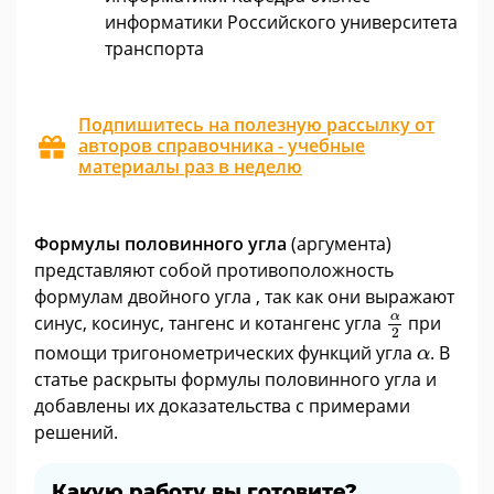
информатики Российского университета
транспорта
Подпишитесь на полезную рассылку от
авторов справочника - учебные
материалы раз в неделю
Формулы половинного угла
(аргумента)
представляют собой противоположность
формулам двойного угла , так как они выражают
α
2
α
синус, косинус, тангенс и котангенс угла
при
2
α
помощи тригонометрических функций угла
. В
α
статье раскрыты формулы половинного угла и
добавлены их доказательства с примерами
решений.
Какую работу вы готовите?