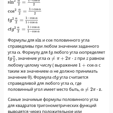
1
−
cos
2
α
α
sin
=
2
2
1
+
cos
α
2
α
cos
=
2
2
1
−
cos
α
2
α
=
t
g
2
1
+
cos
α
1
+
cos
α
2
α
=
c
t
g
2
1
−
cos
α
sin
cos
Формулы для
sin
и
cos
половинного угла
справедливы при любом значении заданного
t
g
α
α
угла
. Формулу для
любого угла
определяет
α
t
g
α
t
g
α
2
α
≠
π
+
2
π
·
z
z
α
, значение угла
≠
+
2
⋅
при
равном
t
g
α
π
π
z
z
2
1
+
cos
α
любому целому числу ( выражение
1
+
cos
с
α
α
таким же значением
не должно принимать
α
0
c
t
g
значение
0
). Формула
угла считается
c
t
g
α
справедливой для любого угла
, где
α
α
≠
2
π
·
z
половинный угол имеет место быть,
≠
2
⋅
z
.
α
π
Самые значимые формулы половинного угла
для квадратов тригонометрических функций
выводятся через положительное или