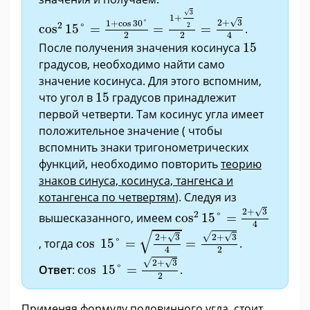
cos
2
15
°
=
1
+
cos
30
°
2
=
1
+
3
2
2
=
2
+
3
4
√
3
1
+
√
2
+
3
1
+
cos
30
°
2
2
cos
15
°
=
=
=
.
2
2
4
15
После получения значения косинуса
15
градусов, необходимо найти само
значение косинуса. Для этого вспомним,
15
что угол в
15
градусов принадлежит
первой четверти. Там косинус угла имеет
положительное значение ( чтобы
вспомнить знаки тригонометрических
функций, необходимо повторить
теорию
знаков синуса, косинуса, тангенса и
котангенса по четвертям
). Следуя из
cos
2
15
°
=
2
+
3
4
√
2
+
3
2
вышесказанного, имеем
cos
15
°
=
4
cos
15
°
=
2
+
3
4
=
2
+
3
2
√
√
√
2
+
3
√
2
+
3
, тогда
cos
15
°
=
=
.
2
4
cos
15
°
=
2
+
3
2
√
√
2
+
3
Ответ
:
cos
15
°
=
.
2
Применяя формулу половинного угла, стоит