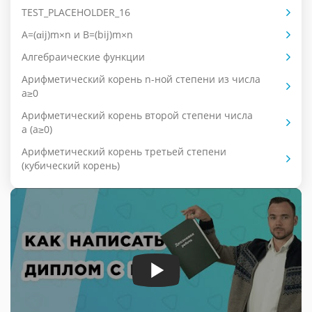
TEST_PLACEHOLDER_16
А=(αij)m×n и B=(bij)m×n
Алгебраические функции
Арифметический корень n-ной степени из числа
a≥0
Арифметический корень второй степени числа
a (a≥0)
Арифметический корень третьей степени
(кубический корень)