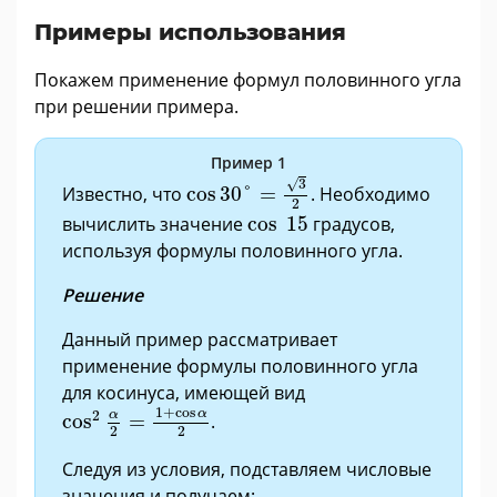
Примеры использования
Покажем применение формул половинного угла
при решении примера.
Пример 1
cos
30
°
=
3
2
√
3
Известно, что
cos
30
°
=
. Необходимо
2
cos
15
вычислить значение
cos
15
градусов,
используя формулы половинного угла.
Решение
Данный пример рассматривает
применение формулы половинного угла
для косинуса, имеющей вид
cos
2
α
2
=
1
+
cos
α
2
1
+
cos
α
2
α
cos
=
.
2
2
Следуя из условия, подставляем числовые
значения и получаем: