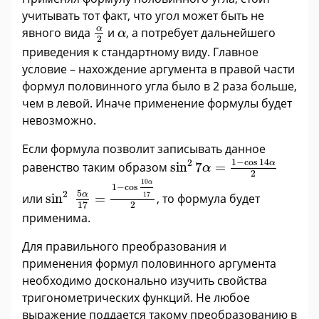
учитывать тот факт, что угол может быть не
α
2
α
α
явного вида
и
, а потребует дальнейшего
α
2
приведения к стандартному виду. Главное
условие – нахождение аргумента в правой части
формул половинного угла было в 2 раза больше,
чем в левой. Иначе применение формулы будет
невозможно.
Если формула позволит записывать данное
sin
2
7
α
=
1
-
cos
14
α
2
1
−
cos
14
2
α
равенство таким образом
sin
7
=
α
2
sin
2
5
α
17
=
1
-
cos
10
α
17
2
10
α
1
−
cos
5
2
α
17
или
sin
=
, то формула будет
2
17
применима.
Для правильного преобразования и
применения формул половинного аргумента
необходимо досконально изучить свойства
тригонометрических функций. Не любое
выражение поддается такому преобразованию в