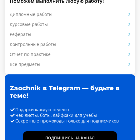
Поможем выполнить любую работу!
Дипломные работы
Курсовые работы
Рефераты
Контрольные работы
Отчет по практике
Все предметы
Zaochnik в Telegram — будьте в
теме!
Подарки каждую неделю
Чек-листы, боты, лайфхаки для учёбы
Секретные промокоды только для подписчиков
ПОДПИШИСЬ НА КАНАЛ