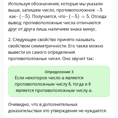
Используя обозначения, которые мы указали
−
5
выше, запишем число, противоположное
−
5
–
(
−
5
)
–
(
−
5
)
=
5
как
–
(
−
5
)
. Получается, что
–
(
−
5
)
=
5
. Отсюда
вывод: противоположные числа отличаются
друг от друга лишь наличием знака минус.
2. Следующее свойство принято называть
свойством симметричности. Его также можно
вывести из самого определения
противоположных чисел. Оно звучит так:
Определение 3
a
Если некоторое число
является
a
b
b
противоположным числу
, тогда и
b
b
a
является противоположным числу
.
a
Очевидно, что в дополнительных
доказательствах это утверждение не нуждается.