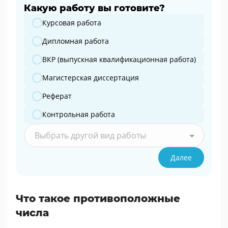
Какую работу вы готовите?
Какую работу вы готовите?
Курсовая работа
Дипломная работа
ВКР (выпускная квалификационная работа)
Магистерская диссертация
Реферат
Контрольная работа
Выбрать другой вид работы
Далее
Что такое противоположные
числа