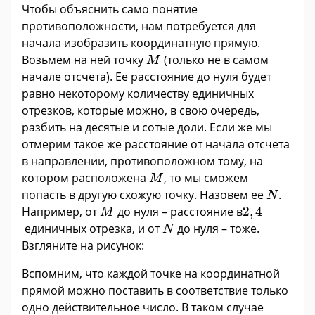
Чтобы объяснить само понятие
противоположности, нам потребуется для
начала изобразить координатную прямую.
M
Возьмем на ней точку
(только не в самом
M
начале отсчета). Ее расстояние до нуля будет
равно некоторому количеству единичных
отрезков, которые можно, в свою очередь,
разбить на десятые и сотые доли. Если же мы
отмерим такое же расстояние от начала отсчета
в направлении, противоположном тому, на
M
котором расположена
, то мы сможем
M
N
попасть в другую схожую точку. Назовем ее
.
N
M
2
,
4
Например, от
до нуля ­– расстояние в
2
,
4
M
N
единичных отрезка, и от
до нуля – тоже.
N
Взгляните на рисунок:
Вспомним, что каждой точке на координатной
прямой можно поставить в соответствие только
одно действительное число. В таком случае