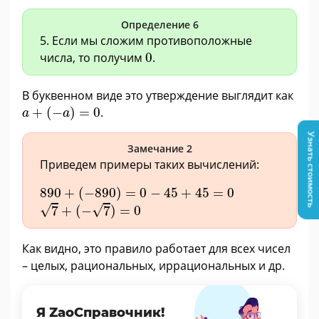
Определение 6
5. Если мы сложим противоположные
0
числа, то получим
0
.
В буквенном виде это утверждение выглядит как
a
+
(
−
a
)
=
0
+
(
−
)
=
0
.
a
a
Узнать стоимость
Замечание 2
Приведем примеры таких вычислений:
890
+
(
−
890
)
=
0
−
45
+
45
=
0
890
+
(
−
890
)
=
0
−
45
+
45
=
0
7
+
(
−
7
)
=
0
√
√
7
+
(
−
7
)
=
0
Как видно, это правило работает для всех чисел
– целых, рациональных, иррациональных и др.
Я ZaoСправочник!