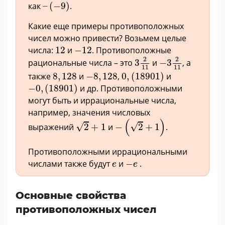
–
(
−
9
)
как
–
(
−
9
)
.
Какие еще примеры противоположных
чисел можно привести? Возьмем целые
12
−
12
числа:
12
и
−
12
. Противоположные
3
2
11
−
3
2
11
2
2
рациональные числа – это
3
и
−
3
, а
11
11
0
,
(
18901
)
8
,
128
−
8
,
128
также
8
,
128
и
−
8
,
128
,
0
,
(
18901
)
и
−
0
,
(
18901
)
−
0
,
(
18901
)
и др. Противоположными
могут быть и иррациональные числа,
например, значения числовых
−
(
2
+
1
)
2
+
1
(
)
√
√
выражений
2
+
1
и
−
2
+
1
.
Противоположными иррациональными
−
e
e
числами также будут
и
−
.
e
e
Основные свойства
противоположных чисел