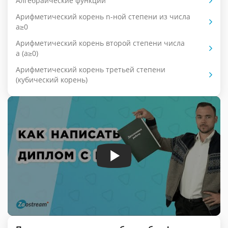
Алгебраические функции
Арифметический корень n-ной степени из числа
a≥0
Арифметический корень второй степени числа
a (a≥0)
Арифметический корень третьей степени
(кубический корень)