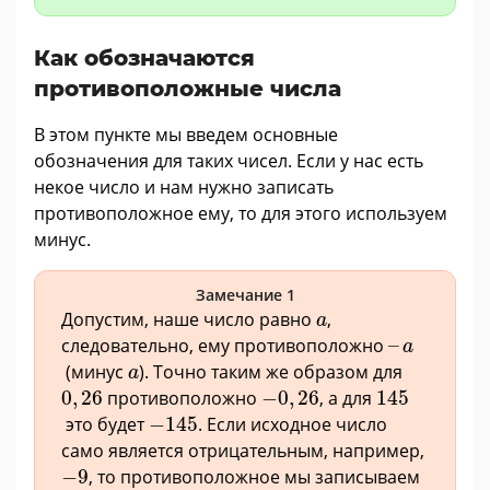
Как обозначаются
противоположные числа
В этом пункте мы введем основные
обозначения для таких чисел. Если у нас есть
некое число и нам нужно записать
противоположное ему, то для этого используем
минус.
Замечание 1
a
Допустим, наше число равно
,
a
–
a
следовательно, ему противоположно
–
a
a
(минус
). Точно таким же образом для
a
145
0
,
26
−
0
,
26
0
,
26
противоположно
−
0
,
26
, а для
145
−
145
это будет
−
145
. Если исходное число
само является отрицательным, например,
−
9
−
9
, то противоположное мы записываем