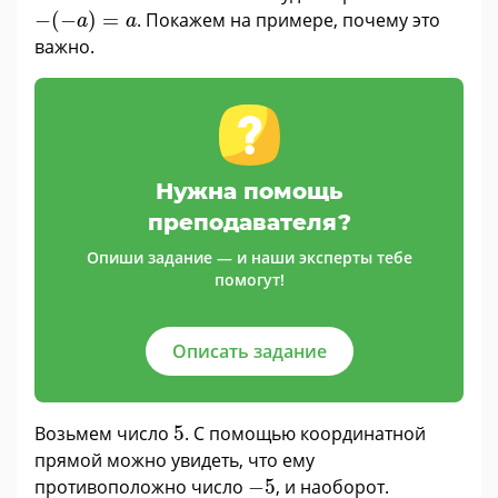
−
(
−
a
)
=
a
−
(
−
)
=
. Покажем на примере, почему это
a
a
важно.
Нужна помощь
преподавателя?
Опиши задание — и наши эксперты тебе
помогут!
Описать задание
5
Возьмем число
5
. С помощью координатной
прямой можно увидеть, что ему
−
5
противоположно число
−
5
, и наоборот.