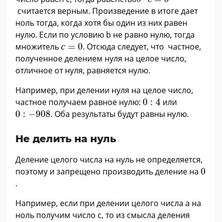
считается верным. Произведение в итоге дает
ноль тогда, когда хотя бы один из них равен
нулю. Если по условию b не равно нулю, тогда
с
=
0
множитель
с
=
0
. Отсюда следует, что частное,
полученное делением нуля на целое число,
отличное от нуля, равняется нулю.
Например, при делении нуля на целое число,
0
:
4
частное получаем равное нулю:
0
:
4
или
0
:
−
908
0
:
−
908
. Оба результаты будут равны нулю.
Не делить на нуль
Деление целого числа на нуль не определяется,
0
поэтому и запрещено производить деление на
0
.
Например, если при делении целого числа а на
ноль получим число с, то из смысла деления