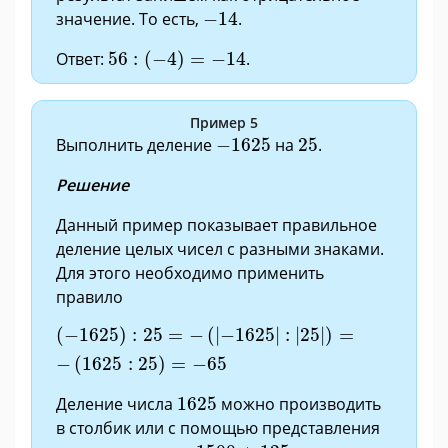
−
14
значение. То есть,
−
14
.
56
:
(
−
4
)
=
−
14
Ответ:
56
:
(
−
4
)
=
−
14
.
Пример 5
−
1625
25
Выполнить деление
−
1625
на
25
.
Решение
Данный пример показывает правильное
деление целых чисел с разными знаками.
Для этого необходимо применить
правило
(
−
1625
)
:
25
=
−
(
|
−
1625
|
:
|
25
|
)
=
−
(
1625
:
25
)
=
−
6
(
−
1625
)
:
25
=
−
(
|
−
1625
|
:
|
25
|
)
=
−
(
1625
:
25
)
=
−
65
1625
Деление числа
1625
можно производить
в столбик или с помощью представления
1500
+
125