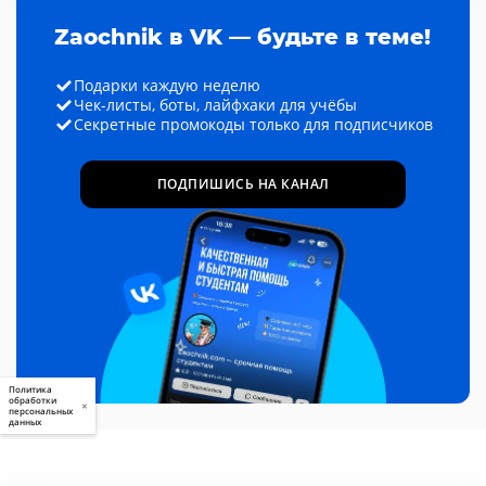
Zaochnik в VK — будьте в теме!
Подарки каждую неделю
Чек-листы, боты, лайфхаки для учёбы
Секретные промокоды только для подписчиков
ПОДПИШИСЬ НА КАНАЛ
Политика
обработки
×
персональных
данных