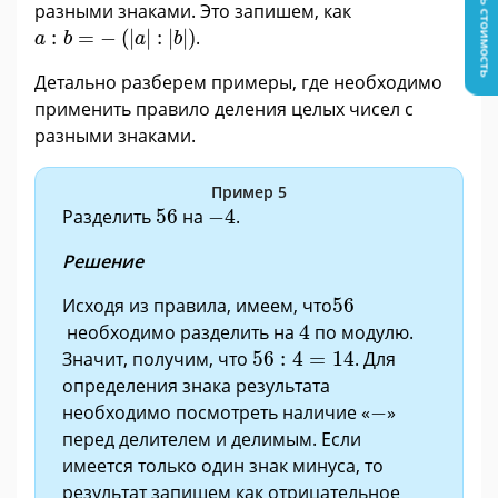
Узнать стоимость
разными знаками. Это запишем, как
a
:
b
=
−
(
|
a
|
:
|
b
|
)
:
=
−
(
|
|
:
|
|
)
.
a
b
a
b
Детально разберем примеры, где необходимо
применить правило деления целых чисел с
разными знаками.
Пример 5
−
4
56
Разделить
56
на
−
4
.
Решение
56
Исходя из правила, имеем, что
56
4
необходимо разделить на
4
по модулю.
56
:
4
=
14
Значит, получим, что
56
:
4
=
14
. Для
определения знака результата
−
необходимо посмотреть наличие «
−
»
перед делителем и делимым. Если
имеется только один знак минуса, то
результат запишем как отрицательное