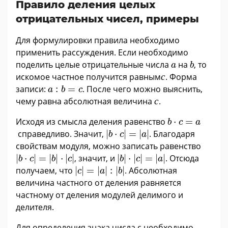
Правило деления целых
отрицательных чисел, примеры
Для формулировки правила необходимо
применить рассуждения. Если необходимо
b
a
поделить целые отрицательные числа
на
, то
a
b
с
искомое частное получится равным
с
. Форма
a
:
b
=
c
записи:
:
=
. После чего можно выяснить,
a
b
c
с
чему равна абсолютная величина
с
.
b
·
c
=
a
Исходя из смысла деления равенство
⋅
=
b
c
a
|
b
·
c
|
=
|
a
|
справедливо. Значит,
|
⋅
|
=
|
|
. Благодаря
b
c
a
свойствам модуля, можно записать равенство
|
b
·
c
|
=
|
b
|
·
|
c
|
|
b
|
·
|
c
|
=
|
a
|
|
⋅
|
=
|
|
⋅
|
|
, значит, и
|
|
⋅
|
|
=
|
|
. Отсюда
b
c
b
c
b
c
a
|
c
|
=
|
a
|
:
|
b
|
получаем, что
|
|
=
|
|
:
|
|
. Абсолютная
c
a
b
величина частного от деления равняется
частному от деления модулей делимого и
делителя.
Для определения знака числа с необходимо