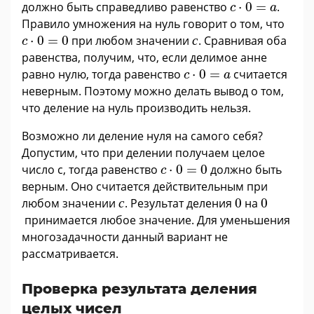
c
·
0
=
a
должно быть справедливо равенство
⋅
0
=
.
c
a
Правило умножения на нуль говорит о том, что
с
c
·
0
=
0
⋅
0
=
0
при любом значении
с
. Сравнивая оба
c
равенства, получим, что, если делимое анне
c
·
0
=
a
равно нулю, тогда равенство
⋅
0
=
считается
c
a
неверным. Поэтому можно делать вывод о том,
что деление на нуль производить нельзя.
Возможно ли деление нуля на самого себя?
Допустим, что при делении получаем целое
c
·
0
=
0
число с, тогда равенство
⋅
0
=
0
должно быть
c
верным. Оно считается действительным при
с
0
0
любом значении
с
. Результат деления
0
на
0
принимается любое значение. Для уменьшения
многозадачности данный вариант не
рассматривается.
Проверка результата деления
целых чисел