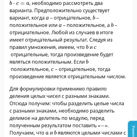
b
·
c
=
a
⋅
=
, необходимо рассмотреть два
b
c
a
варианта. Предположительно существует
а
b
вариант, когда
а
– отрицательное,
–
b
а
b
положительное или
а
– положительное, а
–
b
отрициательное. Любой из случаев в итоге
имеет отрицательный результат. Следуя из
с
b
правил умножения, имеем, что
и
с
b
отрицательные, тогда произведение будет
b
являться положительным. Если
b
с
положительное,
с
– отрицательное, тогда
произведение является отрицательным числом.
Для формулировки применимо правило
деления целых чисел с разными знаками.
Отсюда получим: чтобы разделить целые числа
с разными знаками, необходимо разделить
делимое на делитель по модулю, перед
−
полученным результатом поставить «
−
».
b
a
Получаем, что
и
являются целыми числами с
a
b