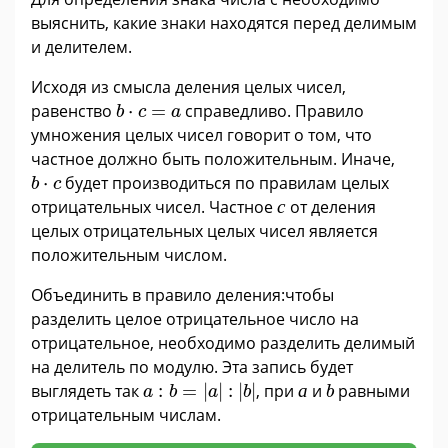
выяснить, какие знаки находятся перед делимым
и делителем.
Исходя из смысла деления целых чисел,
b
·
c
=
a
равенство
⋅
=
справедливо. Правило
b
c
a
умножения целых чисел говорит о том, что
частное должно быть положительным. Иначе,
b
·
c
⋅
будет производиться по правилам целых
b
c
с
отрицательных чисел. Частное
с
от деления
целых отрицательных целых чисел является
положительным числом.
Объединить в правило деления:
чтобы
разделить целое отрицательное число на
отрицательное, необходимо разделить делимый
на делитель по модулю. Эта запись будет
а
a
:
b
=
|
a
|
:
|
b
|
b
выглядеть так
:
=
|
|
:
|
|
, при
а
и
равными
a
b
a
b
b
отрицательным числам.