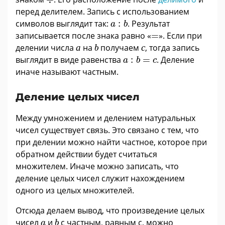
перед делителем. Запись с использованием
a
:
b
символов выглядит так:
:
. Результат
a
b
=
записывается после знака равно «
=
». Если при
а
с
b
делении числа
а
на
получаем
с
, тогда запись
b
a
:
b
=
c
выглядит в виде равенства
:
=
. Деление
a
b
c
иначе называют частным.
Деление целых чисел
Между умножением и делением натуральных
чисел существует связь. Это связано с тем, что
при делении можно найти частное, которое при
обратном действии будет считаться
множителем. Иначе можно записать, что
деление целых чисел служит нахождением
одного из целых множителей.
Отсюда делаем вывод, что произведение целых
b
a
чисел
и
с частным, равным с, можно
a
b