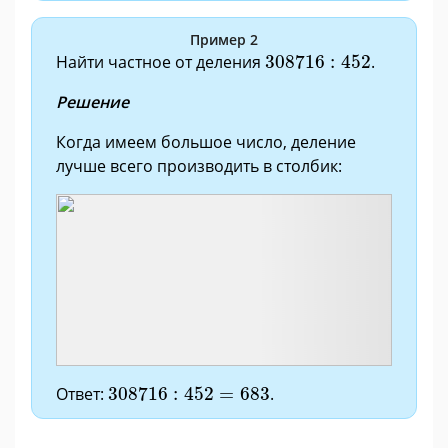
Пример 2
308716
:
452
Найти частное от деления
308716
:
452
.
Решение
Когда имеем большое число, деление
лучше всего производить в столбик:
308716
:
452
=
683
Ответ:
308716
:
452
=
683
.