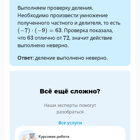
Выполняем проверку деления.
Необходимо произвести умножение
полученного частного и делителя, то есть
(
−
7
)
·
(
−
9
)
=
63
(
−
7
)
⋅
(
−
9
)
=
63
. Проверка показала,
63
72
что
63
отлично от
72
, значит действие
выполнено неверно.
Ответ:
деление выполнено неверно.
Всё ещё сложно?
Наши эксперты помогут
разобраться
Все услуги
Курсовая работа