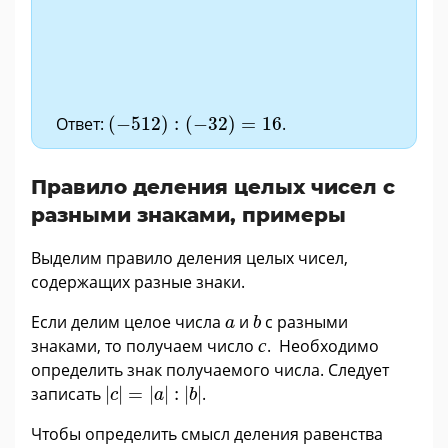
(
−
512
)
:
(
−
32
)
=
16
Ответ:
(
−
512
)
:
(
−
32
)
=
16
.
Правило деления целых чисел с
разными знаками, примеры
Выделим правило деления целых чисел,
содержащих разные знаки.
b
a
Если делим целое числа
и
с разными
a
b
с
знаками, то получаем число
с
. Необходимо
определить знак получаемого числа. Следует
|
c
|
=
|
a
|
:
|
b
|
записать
|
|
=
|
|
:
|
|
.
c
a
b
Чтобы определить смысл деления равенства