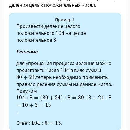
деления целых положительных чисел.
Пример 1
Произвести деление целого
104
положительного
104
на целое
8
положительное
8
.
Решение
Для упрощения процесса деления можно
104
представить число
104
в виде суммы
80
+
24
80
+
24
,теперь необходимо применить
правило деления суммы на данное число.
Получим
104
:
8
=
(
80
+
24
)
:
8
=
80
:
8
+
24
:
8
=
10
+
3
=
13
104
:
8
=
(
80
+
24
)
:
8
=
80
:
8
+
24
:
8
=
10
+
3
=
13
.
104
:
8
=
13
Ответ:
104
:
8
=
13
.