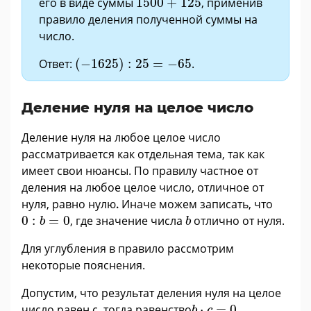
его в виде суммы
1500
+
125
, применив
правило деления полученной суммы на
число.
(
−
1625
)
:
25
=
−
65
Ответ:
(
−
1625
)
:
25
=
−
65
.
Деление нуля на целое число
Деление нуля на любое целое число
рассматривается как отдельная тема, так как
имеет свои нюансы. По правилу частное от
деления на любое целое число, отличное от
нуля, равно нулю
.
Иначе можем записать, что
0
:
b
=
0
b
0
:
=
0
, где значение числа
отлично от нуля.
b
b
Для углубления в правило рассмотрим
некоторые пояснения.
Допустим, что результат деления нуля на целое
b
·
c
=
0
число равен с, тогда равенство
⋅
=
0
b
c