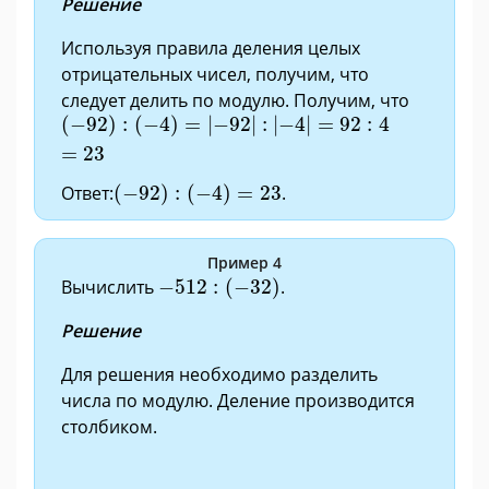
Решение
Используя правила деления целых
отрицательных чисел, получим, что
следует делить по модулю. Получим, что
(
−
92
)
:
(
−
4
)
=
|
−
92
|
:
|
−
4
|
=
92
:
4
=
23
(
−
92
)
:
(
−
4
)
=
|
−
92
|
:
|
−
4
|
=
92
:
4
=
23
(
−
92
)
:
(
−
4
)
=
23
Ответ:
(
−
92
)
:
(
−
4
)
=
23
.
Пример 4
−
512
:
(
−
32
)
Вычислить
−
512
:
(
−
32
)
.
Решение
Для решения необходимо разделить
числа по модулю. Деление производится
столбиком.