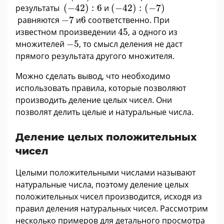
(
−
42
)
:
6
(
−
42
)
:
(
−
7
)
результаты
(
−
42
)
:
6
и
(
−
42
)
:
(
−
7
)
−
7
6
равняются
−
7
и
6
соответственно. При
45
известном произведении
45
, а одного из
−
5
множителей
−
5
, то смысл деления не даст
прямого результата другого множителя.
Можно сделать вывод, что необходимо
использовать правила, которые позволяют
производить деление целых чисел. Они
позволят делить целые и натуральные числа.
Деление целых положительных
чисел
Целыми положительными числами называют
натуральные числа, поэтому деление целых
положительных чисел производится, исходя из
правил деления натуральных чисел. Рассмотрим
несколько примеров для детального просмотра