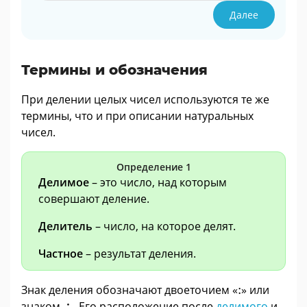
Далее
Термины и обозначения
При делении целых чисел используются те же
термины, что и при описании натуральных
чисел.
Определение 1
Делимое
– это число, над которым
совершают деление.
Делитель
– число, на которое делят.
Частное
– результат деления.
:
Знак деления обозначают двоеточием «
:
» или
÷
знаком
÷
. Его расположение после
делимого
и