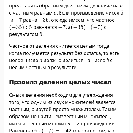
с
b
представить обратным действием деления
с
на
b
а
5
с частным равным
а
. Если произведение чисел
5
−
7
−
35
и
−
7
равна
−
35
, отсюда имеем, что частное
(
−
35
)
:
5
(
−
35
)
:
(
−
7
)
−
7
(
−
35
)
:
5
равняется
−
7
, а
(
−
35
)
:
(
−
7
)
с
5
результатом
5
.
Частное от деления считается целым тогда,
когда получается результат без остатка, то есть
b
a
целое число
должно делиться на число
с
a
b
целым частным в результате.
Правила деления целых чисел
Смысл деления необходим для утверждения
того, что одним из двух множителей является
частным, а другой просто множителем. Таким
образом не найти неизвестный множитель,
имея известный множитель и произведение.
6
·
(
−
7
)
=
−
42
Равенство
6
⋅
(
−
7
)
=
−
42
говорит о том, что