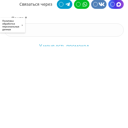
Связаться через
Почта *
Политика
обработки
×
персональных
данных
У меня есть промокод
Узнать стоимость
Я принимаю условия
пользовательского соглашения
и
политики приватности
, а также даю
свое
согласие
на обработку моих персональных данных