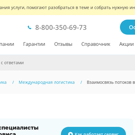
ания услуги, помогают разобраться в теме и собрать нужную 
8-800-350-69-73
О
пании
Гарантии
Отзывы
Справочник
Акции
 с ответами
ика
Международная логистика
Взаимосвязь потоков в
 специалисты
рвиса
Как работает сервис