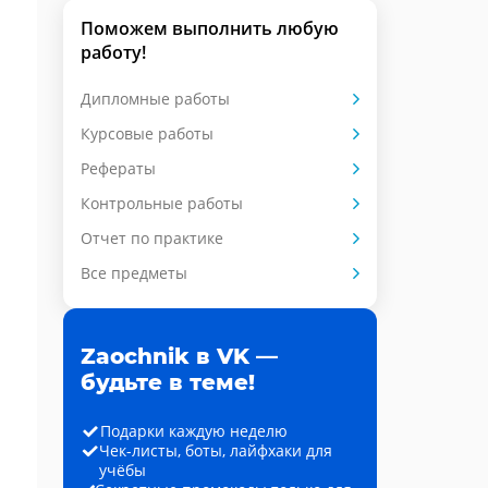
Поможем выполнить любую
работу!
Дипломные работы
Курсовые работы
Рефераты
Контрольные работы
Отчет по практике
Все предметы
Zaochnik в VK —
будьте в теме!
Подарки каждую неделю
Чек-листы, боты, лайфхаки для
учёбы