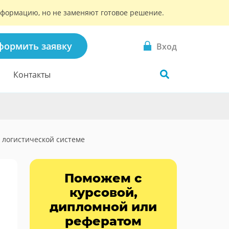
информацию, но не заменяют готовое решение.
формить заявку
Вход
Контакты
 логистической системе
Поможем с
курсовой,
дипломной или
рефератом