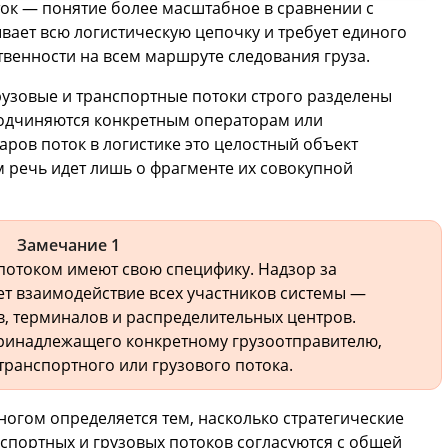
ок — понятие более масштабное в сравнении с
вает всю логистическую цепочку и требует единого
твенности на всем маршруте следования груза.
грузовые и транспортные потоки строго разделены
подчиняются конкретным операторам или
аров поток в логистике это целостный объект
м речь идет лишь о фрагменте их совокупной
Замечание 1
потоком имеют свою специфику. Надзор за
т взаимодействие всех участников системы —
в, терминалов и распределительных центров.
принадлежащего конкретному грузоотправителю,
транспортного или грузового потока.
ногом определяется тем, насколько стратегические
спортных и грузовых потоков согласуются с общей