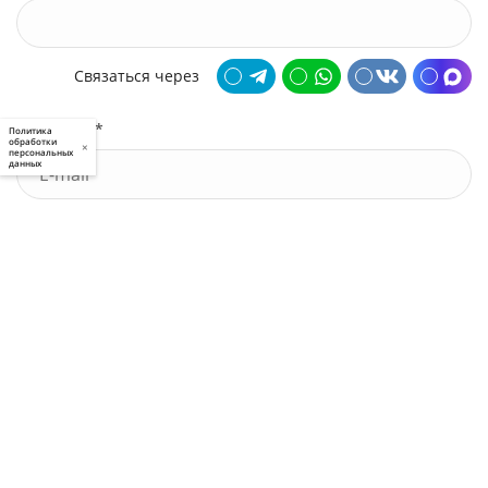
Связаться через
Почта *
Политика
обработки
×
персональных
данных
У меня есть промокод
Узнать стоимость
Я принимаю условия
пользовательского соглашения
и
политики приватности
, а также даю
свое
согласие
на обработку моих персональных данных