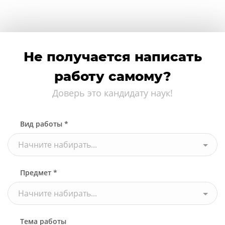
Не получается написать
работу самому?
Доверь это кандидату наук!
Вид работы *
Начните набирать...
Предмет *
Начните набирать...
Тема работы