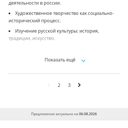
деятельности в россии.
Художественное творчество как социально-
исторический процесс.
Изучение русской культуры: история,
традиции, искусство.
Итальянская кухня: особенности и
традиции
Показать ещё
Итальянская кухня
История и особенности итальянской кухни
1
2
3
Исследование творческого процесса в
искусстве
Исследование национальной кухни италии:
ассортимент и особенности приготовления
Предложение актуально на
06.08.2026
блюд.