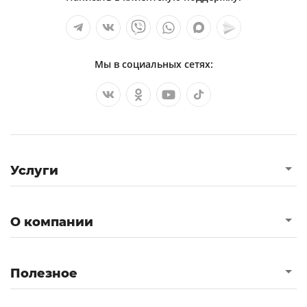
Роль народного сценического танца в
сохранении традиций.
Культура как социальное явление
Мы в социальных сетях:
Невербальная коммуникация в различных
культурах
Особенности социокультурной
деятельности современного музея
Международный этикет
Услуги
Блюда из макаронных изделий и риса в
итальянской кухне
О компании
Теория текста ролана барта переход от
структурализма до постструктурализма в
культурных исследованиях
Полезное
Археологические источники в музейной