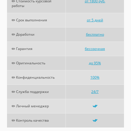
✏️ Стоимость курсовой
от 1800 руб.
работы
✏️ Срок выполнения
от 5 дней
✏️ Доработки
бесплатно
✏️ Гарантия
бессрочная
✏️ Оригинальность
до 95%
✏️ Конфиденциальность
100%
✏️ Служба поддержки
24/7
✏️ Личный менеджер
✏️ Контроль качества