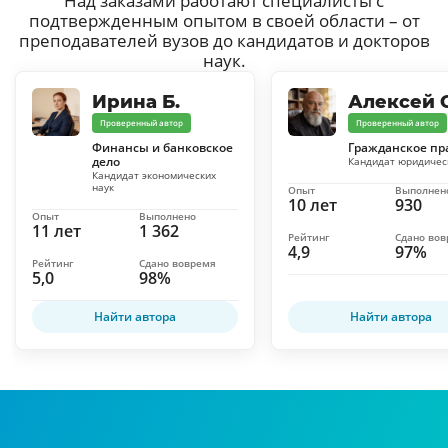
Над заказами работают специалисты с
подтвержденным опытом в своей области – от
преподавателей вузов до кандидатов и докторов
наук.
Ирина Б.
Алексей С
Проверенный автор
Проверенный автор
Финансы и банковское
Гражданское пр
дело
Кандидат юридичес
Кандидат экономических
наук
Опыт
Выполнен
10 лет
930
Опыт
Выполнено
11 лет
1 362
Рейтинг
Сдано во
4,9
97%
Рейтинг
Сдано вовремя
5,0
98%
Найти автора
Найти автора