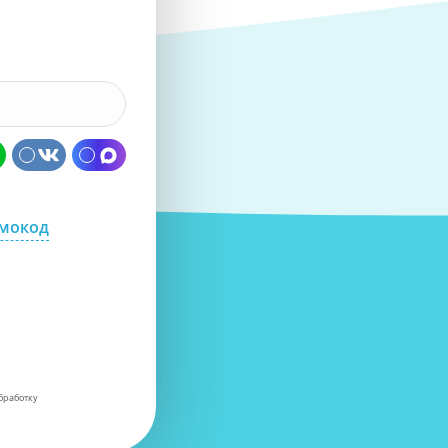
омокод
бработку