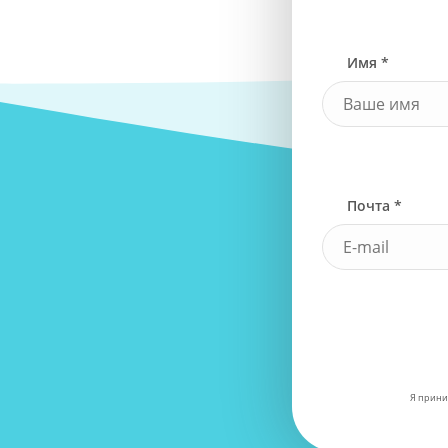
Имя *
Почта *
Я прини