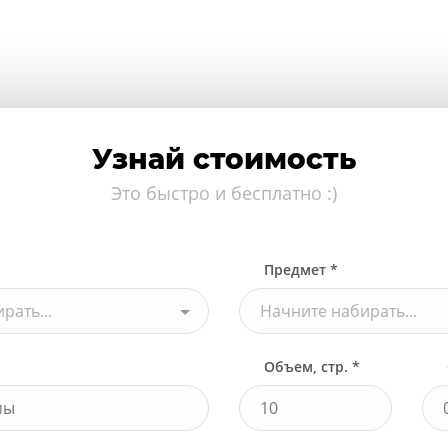
Узнай стоимость
Это быстро и бесплатно :)
Предмет *
рать...
Начните набирать...
Объем, стр. *