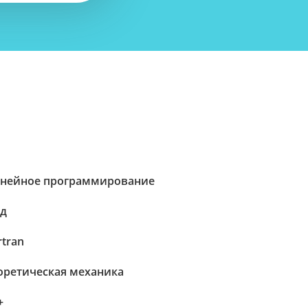
нейное программирование
д
rtran
оретическая механика
+