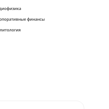
диофизика
рпоративные финансы
литология