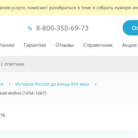
ания услуги, помогают разобраться в теме и собрать нужную 
8-800-350-69-73
О
пании
Гарантии
Отзывы
Справочник
Акции
 с ответами
ия
История России до конца XVII века
ая война (1654-1667)
976