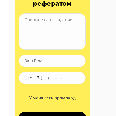
рефератом
+7
У меня есть промокод