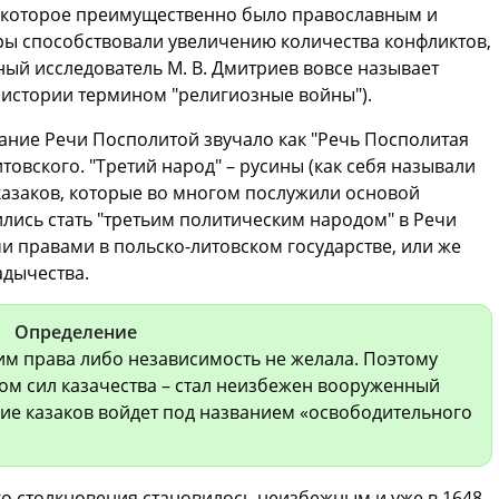
у, которое преимущественно было православным и
оры способствовали увеличению количества конфликтов,
ный исследователь М. В. Дмитриев вовсе называет
истории термином "религиозные войны").
ание Речи Посполитой звучало как "Речь Посполитая
итовского. "Третий народ" – русины (как себя называли
 казаков, которые во многом послужили основой
лись стать "третьим политическим народом" в Речи
и правами в польско-литовском государстве, или же
адычества.
Определение
им права либо независимость не желала. Поэтому
том сил казачества – стал неизбежен вооруженный
ние казаков войдет под названием «освободительного
го столкновения становилось неизбежным и уже в 1648