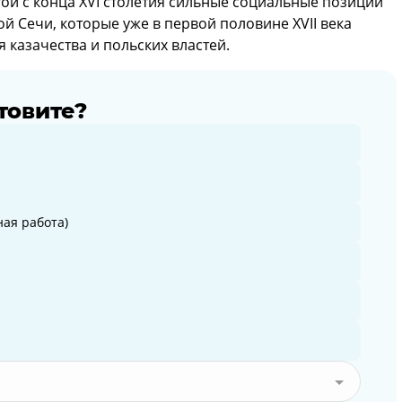
й с конца XVI столетия сильные социальные позиции
й Сечи, которые уже в первой половине XVII века
 казачества и польских властей.
товите?
ая работа)