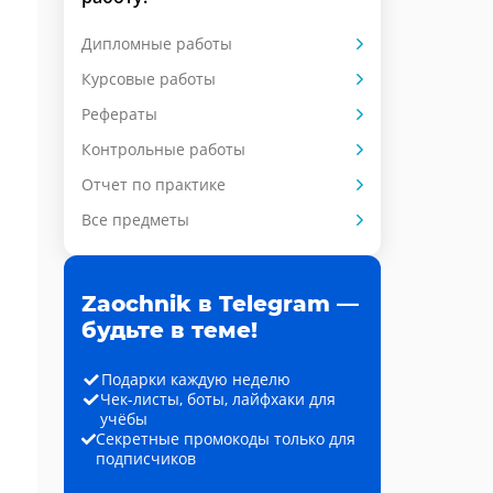
Дипломные работы
Курсовые работы
Рефераты
Контрольные работы
Отчет по практике
Все предметы
Zaochnik в Telegram —
будьте в теме!
Подарки каждую неделю
Чек-листы, боты, лайфхаки для
учёбы
Секретные промокоды только для
подписчиков