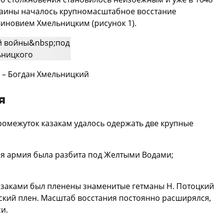
раины началось крупномасштабное восстание
Зиновием Хмельницким (рисунок 1).
1 – Богдан Хмельницкий
я
омежуток казакам удалось одержать две крупные
ная армия была разбита под Желтыми Водами;
 казаками был пленены знаменитые гетманы Н. Потоцкий
рский плен. Масштаб восстания постоянно расширялся,
и.