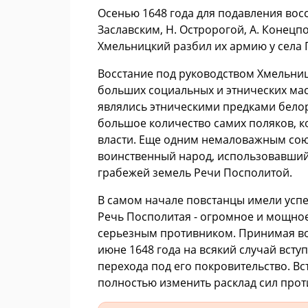
Осенью 1648 года для подавления вос
Заславским, Н. Остророгой, А. Конецп
Хмельницкий разбил их армию у села
Восстание под руководством Хмельни
больших социальных и этнических мас
являлись этническими предками белор
большое количество самих поляков, к
власти. Еще одним немаловажным сою
воинственный народ, использовавший 
грабежей земель Речи Посполитой.
В самом начале повстанцы имели успех
Речь Посполитая - огромное и мощное
серьезным противником. Принимая во
июне 1648 года на всякий случай вст
перехода под его покровительство. Вс
полностью изменить расклад сил про