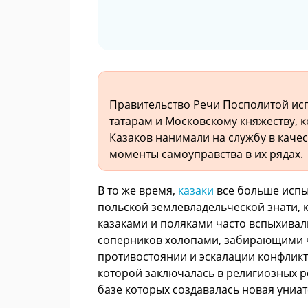
Правительство Речи Посполитой исп
татарам и Московскому княжеству, к
Казаков нанимали на службу в качес
моменты самоуправства в их рядах.
В то же время,
казаки
все больше испы
польской землевладельческой знати, 
казаками и поляками часто вспыхивали
соперников холопами, забирающими ч
противостоянии и эскалации конфликта
которой заключалась в религиозных р
базе которых создавалась новая униат