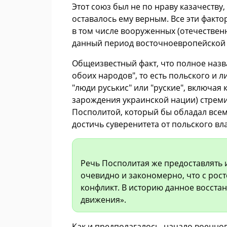
Этот союз был не по нраву казачеств
оставалось ему верным. Все эти факт
в том числе вооруженных (отечествен
данный период восточноевропейской 
Общеизвестный факт, что полное назв
обоих народов", то есть польского и л
"люди руськис" или "руские", включая
зарождения украинской нации) стреми
Посполитой, который бы обладал всем
достичь суверенитета от польского вл
Речь Посполитая же предоставлять 
очевидно и закономерно, что с рос
конфликт. В историю данное восста
движения».
Как и предполагалось, начало военно