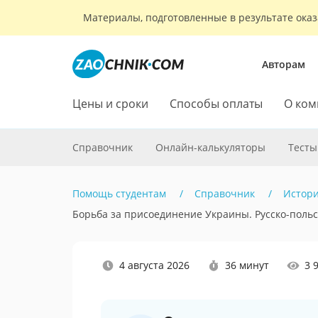
Материалы, подготовленные в результате оказ
Авторам
Цены и сроки
Способы оплаты
О ком
Справочник
Онлайн-калькуляторы
Тесты
Помощь студентам
Справочник
Истор
Борьба за присоединение Украины. Русско-польск
Наши
4 августа 2026
36 минут
3 
социальные
сети