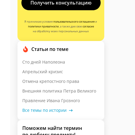
Получить консультацию
Я принимаю условия
пользовательского соглашения
и
политики приватности
, а также даю свое
согласие
на обработку моих персональных данных
Статьи по теме
Сто дней Наполеона
Апрельский кризис
Отмена крепостного права
Внешняя политика Петра Великого
Правление Ивана Грозного
Все темы по истории
Поможем найти термин
по любому предмету!