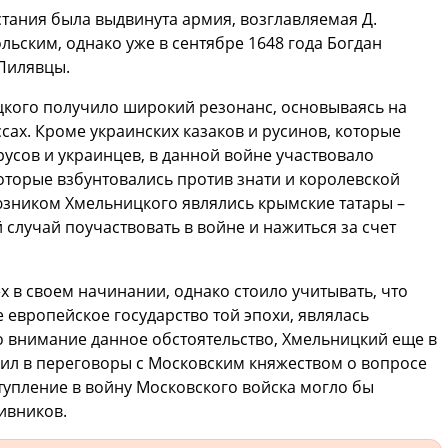
стания была выдвинута армия, возглавляемая Д.
ольским, однако уже в сентябре 1648 года Богдан
 Пилявцы.
цкого получило широкий резонанс, основываясь на
сах. Кроме украинских казаков и русинов, которые
усов и украинцев, в данной войне участвовало
оторые взбунтовались против знати и королевской
зником Хмельницкого являлись крымские татары –
случай поучаствовать в войне и нажиться за счет
 в своем начинании, однако стоило учитывать, что
 европейское государство той эпохи, являлась
 внимание данное обстоятельство, Хмельницкий еще в
упил в переговоры с Московским княжеством о вопросе
тупление в войну Московского войска могло бы
тивников.