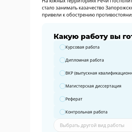
На южных территориях Речи Посполито
стало занимать казачество Запорожско
привели к обострению противостояния
Какую работу вы го
Какую работу вы готовите?
Курсовая работа
Дипломная работа
ВКР (выпускная квалификационн
Магистерская диссертация
Реферат
Контрольная работа
Выбрать другой вид работы