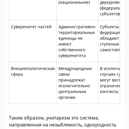
(национальное)
двухуровнево
(федеральное
субъектов)
Суверенитет частей
Административно-
Субъекты
территориальные
федерации
единицы не
обладают
имеют
ступенью
собственного
самостоятель
суверенитета
Внешнеполитическая
Международные
В исключител
сфера
связи
случаях субъе
принадлежат
могут вести
исключительно
ограниченны
центральным
контакты
органам
Таким образом, унитаризм это система,
направленная на незыблемость, однородность