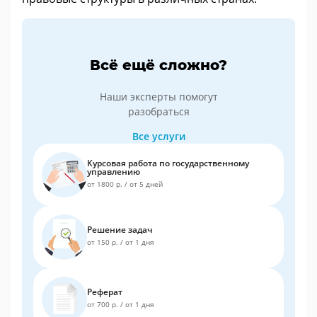
Всё ещё сложно?
Наши эксперты помогут
разобраться
Все услуги
Курсовая работа по государственному
управлению
от 1800 р.
/
от 5 дней
Решение задач
от 150 р.
/
от 1 дня
Реферат
от 700 р.
/
от 1 дня