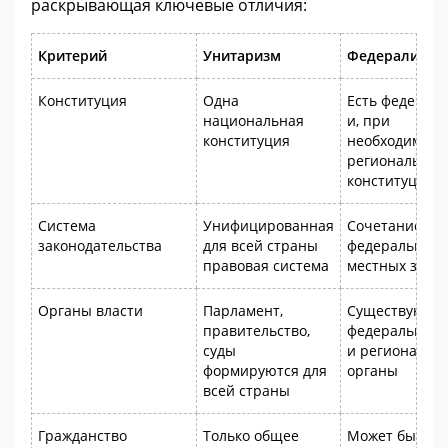
раскрывающая ключевые отличия:
Критерий
Унитаризм
Федерализм
Конституция
Одна
Есть федерал
национальная
и, при
конституция
необходимост
региональные
конституции
Система
Унифицированная
Сочетание
законодательства
для всей страны
федеральных 
правовая система
местных зако
Органы власти
Парламент,
Существуют к
правительство,
федеральные, 
суды
и региональн
формируются для
органы
всей страны
Гражданство
Только общее
Может быть