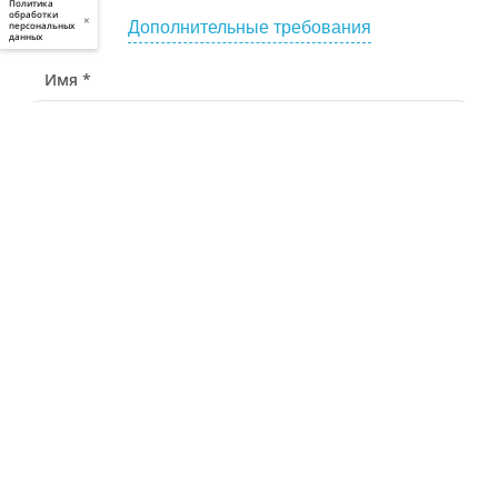
Политика
обработки
×
Дополнительные требования
персональных
данных
Имя *
Телефон *
Связаться через
Почта *
У меня есть промокод