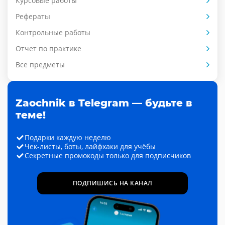
Курсовые работы
Рефераты
Контрольные работы
Отчет по практике
Все предметы
Zaochnik в Telegram — будьте в
теме!
Подарки каждую неделю
Чек-листы, боты, лайфхаки для учёбы
Секретные промокоды только для подписчиков
ПОДПИШИСЬ НА КАНАЛ