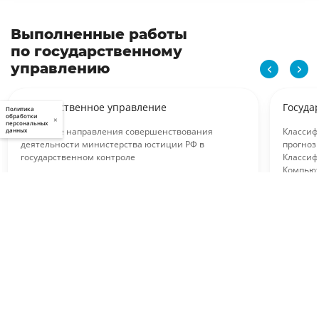
Выполненные работы
по государственному
управлению
Государственное управление
Госуда
Политика
обработки
×
персональных
Основные направления совершенствования
Классиф
данных
деятельности министерства юстиции РФ в
прогноз
государственном контроле
Классиф
Компьют
Вид работы:
Научная статья
решени
Выполнена:
Стоимость:
Вид ра
12 февраля 2026
3 300 руб.
Выполн
11 февр
Заказать такую же работу
Заказа