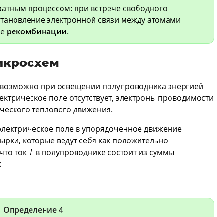
ратным процессом: при встрече свободного
становление электронной связи между атомами
ие
рекомбинации
.
икросхем
 возможно при освещении полупроводника энергией
ектрическое поле отсутствует, электроны проводимости
ического теплового движения.
электрическое поле в упорядоченное движение
ырки, которые ведут себя как положительно
I
что ток
в полупроводнике состоит из суммы
I
:
Определение 4