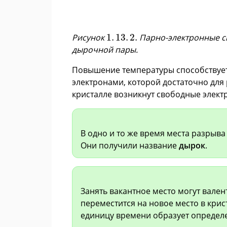
1
.
13
.
2
.
Рисунок
1
.
13
.
2
.
Парно-электронные св
дырочной пары.
Повышение температуры способствуе
электронами, которой достаточно для 
кристалле возникнут свободные элек
В одно и то же время места разрыва
Они получили название
дырок
.
Занять вакантное место могут вален
переместится на новое место в кри
единицу времени образует определ