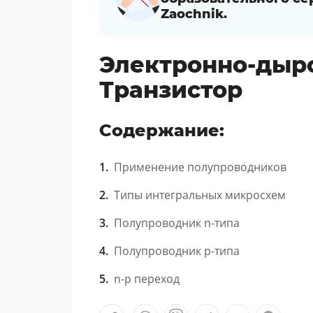
Zaochnik.
Электронно-дыр
Транзистор
Содержание:
Применение полупроводников
Типы интегральных микросхем
Полупроводник n-типа
Полупроводник p-типа
n-p переход