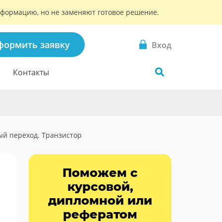
информацию, но не заменяют готовое решение.
формить заявку
Вход
Контакты
й переход. Транзистор
Поможем с
курсовой,
дипломной или
рефератом