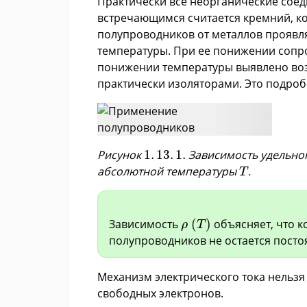
Практически все неорганические сое
встречающимся считается кремний, к
полупроводников от металлов проявля
температуры. При ее понижении сопр
понижении температуры выявлено возр
практически изоляторами. Это подроб
1
.
13
.
1
.
Рисунок
1
.
13
.
1
.
Зависимость удельно
T
абсолютной температуры
.
T
ρ
(
T
)
Зависимость
(
)
объясняет, что к
ρ
T
полупроводников не остается посто
Механизм электрического тока нельзя
свободных электронов.