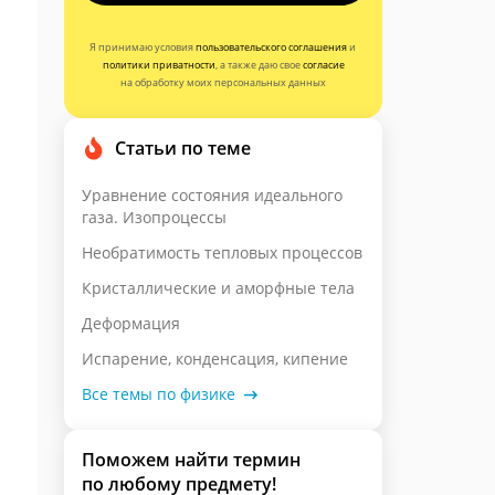
Я принимаю условия
пользовательского соглашения
и
политики приватности
, а также даю свое
согласие
на обработку моих персональных данных
Статьи по теме
Уравнение состояния идеального
газа. Изопроцессы
Необратимость тепловых процессов
Кристаллические и аморфные тела
Деформация
Испарение, конденсация, кипение
Все темы по физике
Поможем найти термин
по любому предмету!