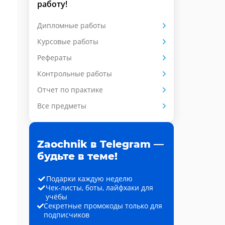
работу!
Дипломные работы
Курсовые работы
Рефераты
Контрольные работы
Отчет по практике
Все предметы
Zaochnik в Telegram —
будьте в теме!
Подарки каждую неделю
Чек-листы, боты, лайфхаки для
учёбы
Секретные промокоды только для
подписчиков