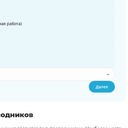
ая работа)
Далее
водников