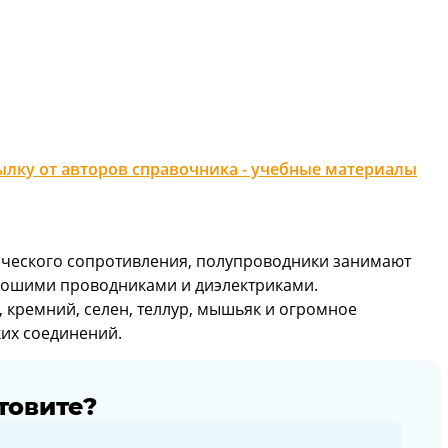
лку от авторов справочника - учебные материалы
рического сопротивления, полупроводники занимают
ошими проводниками и диэлектриками.
кремний, селен, теллур, мышьяк и огромное
ких соединений.
товите?