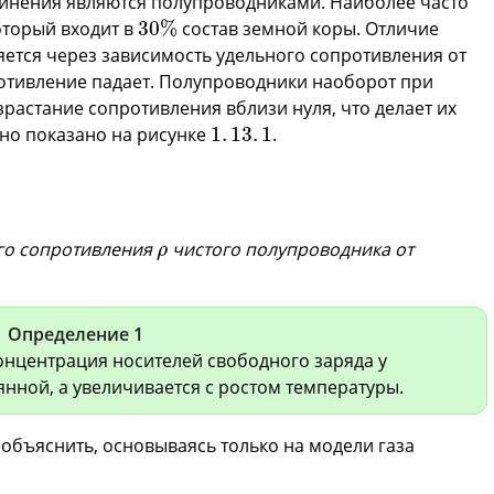
динения являются полупроводниками. Наиболее часто
30
%
оторый входит в
30
%
состав земной коры. Отличие
ется через зависимость удельного сопротивления от
отивление падает. Полупроводники наоборот при
астание сопротивления вблизи нуля, что делает их
1
.
13
.
1
но показано на рисунке
1
.
13
.
1
.
ρ
го сопротивления
чистого полупроводника от
ρ
Определение 1
онцентрация носителей свободного заряда у
янной, а увеличивается с ростом температуры.
 объяснить, основываясь только на модели газа