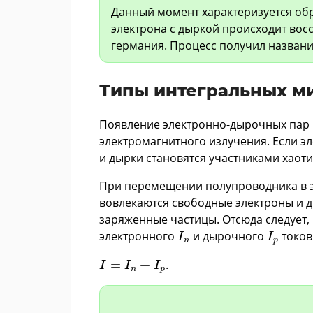
Данный момент характеризуется об
электрона с дыркой происходит вос
германия. Процесс получил назван
Типы интегральных м
Появление электронно-дырочных пар
электромагнитного излучения. Если эл
и дырки становятся участниками хаот
При перемещении полупроводника в 
вовлекаются свободные электроны и д
заряженные частицы. Отсюда следует, 
I
n
I
p
электронного
и дырочного
токов
I
I
n
p
I
=
I
n
+
I
p
=
+
.
I
I
I
n
p