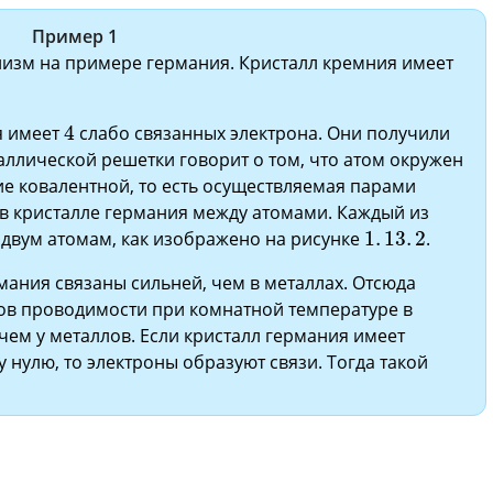
Пример 1
низм на примере германия. Кристалл кремния имеет
4
я имеет
4
слабо связанных электрона. Они получили
аллической решетки говорит о том, что атом окружен
ние ковалентной, то есть осуществляемая парами
 в кристалле германия между атомами. Каждый из
1
.
13
.
2
двум атомам, как изображено на рисунке
1
.
13
.
2
.
мания связаны сильней, чем в металлах. Отсюда
нов проводимости при комнатной температуре в
ем у металлов. Если кристалл германия имеет
 нулю, то электроны образуют связи. Тогда такой