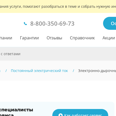
ания услуги, помогают разобраться в теме и собрать нужную 
8-800-350-69-73
О
пании
Гарантии
Отзывы
Справочник
Акции
 с ответами
а
Постоянный электрический ток
Электронно-дырочны
 специалисты
рвиса
Как работает сервис