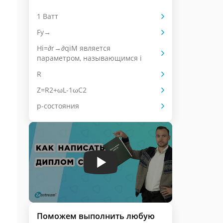
1 Ватт
Fy→
Hi=∂r→∂qiM является
параметром, называющимся i
R
Z=R2+ωL-1ωC2
p-состояния
Поможем выполнить любую