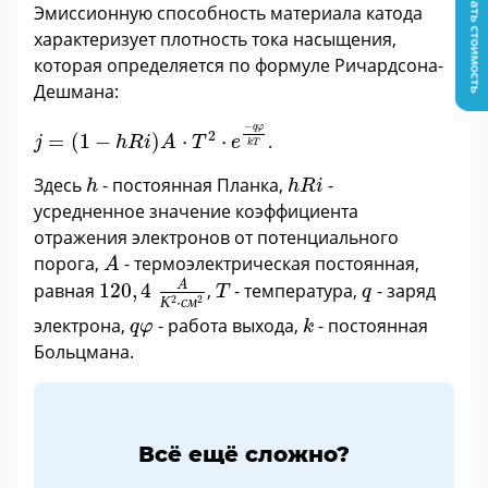
Узнать стоимость
Эмиссионную способность материала катода
характеризует плотность тока насыщения,
которая определяется по формуле Ричардсона-
Дешмана:
j
=
1
-
h
R
i
A
·
T
2
·
e
-
q
φ
k
T
−
q
φ
2
=
(
1
−
)
⋅
⋅
.
j
h
R
i
A
T
e
k
T
h
h
R
i
Здесь
- постоянная Планка,
-
h
h
R
i
усредненное значение коэффициента
отражения электронов от потенциального
A
порога,
- термоэлектрическая постоянная,
A
120
,
4
A
К
2
·
с
м
2
T
q
A
равная
120
,
4
,
- температура,
- заряд
T
q
2
2
К
⋅
с
м
k
q
φ
электрона,
- работа выхода,
- постоянная
q
φ
k
Больцмана.
Всё ещё сложно?