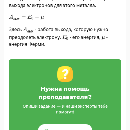
выхода электронов для этого металла.
A
в
ы
х
=
E
0
-
μ
=
−
A
E
μ
0
в
ы
х
A
в
ы
х
Здесь
- работа выхода, которую нужно
A
в
ы
х
E
0
μ
преодолеть электрону,
- его энергия,
-
E
μ
0
энергия Ферми.
Нужна помощь
преподавателя?
Опиши задание — и наши эксперты тебе
помогут!