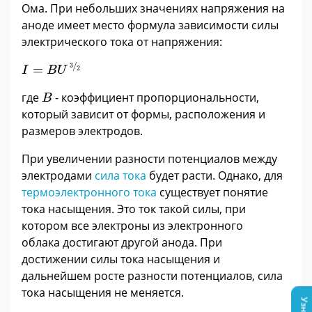
Ома. При небольших значениях напряжения на
аноде имеет место формула зависимости силы
электрического тока от напряжения:
I
=
B
U
3
2
/
3
=
2
I
B
U
B
где
- коэффициент пропорциональности,
B
который зависит от формы, расположения и
размеров электродов.
При увеличении разности потенциалов между
электродами
сила тока
будет расти. Однако, для
термоэлектронного тока
существует понятие
тока насыщения. Это ток такой силы, при
котором все электроны из электронного
облака достигают другой анода. При
достижении силы тока насыщения и
дальнейшем росте разности потенциалов, сила
тока насыщения не меняется.