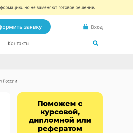
информацию, но не заменяют готовое решение.
формить заявку
Вход
Контакты
л России
Поможем с
курсовой,
дипломной или
рефератом