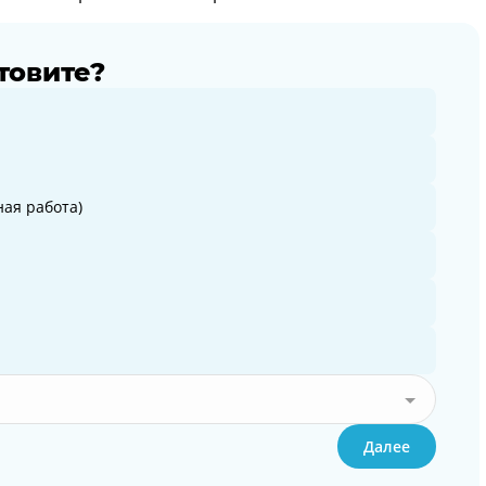
товите?
ая работа)
Далее