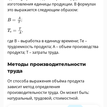
изготовления единицы продукции. В формулах
это выражается следующим образом:
B
=
A
T
A
=
;
B
T
T
e
=
T
A
T
=
,
T
e
A
где В – выработка в единицу времени; Те –
трудоемкость продукта; А – объем производства
продукта; Т – затраты труда.
Методы производительности
труда
От способа выражения объёма продукта
зависит метод определения
производительности труда. Он может быть:
натуральный, трудовой, стоимостной.