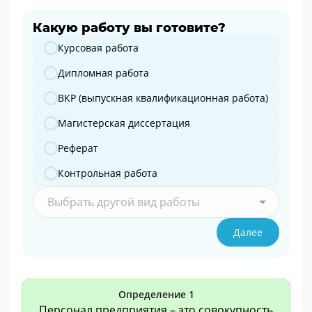
Какую работу вы готовите?
Какую работу вы готовите?
Курсовая работа
Дипломная работа
ВКР (выпускная квалификационная работа)
Магистерская диссертация
Реферат
Контрольная работа
Выбрать другой вид работы
Далее
Определение 1
Персонал предприятия – это совокупность