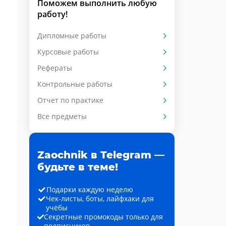
Поможем выполнить любую
работу!
Дипломные работы
Курсовые работы
Рефераты
Контрольные работы
Отчет по практике
Все предметы
Zaochnik в Telegram —
будьте в теме!
Подарки каждую неделю
Чек-листы, боты, лайфхаки для
учёбы
Секретные промокоды только для
подписчиков