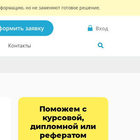
информацию, но не заменяют готовое решение.
формить заявку
Вход
Контакты
Поможем с
курсовой,
дипломной или
рефератом