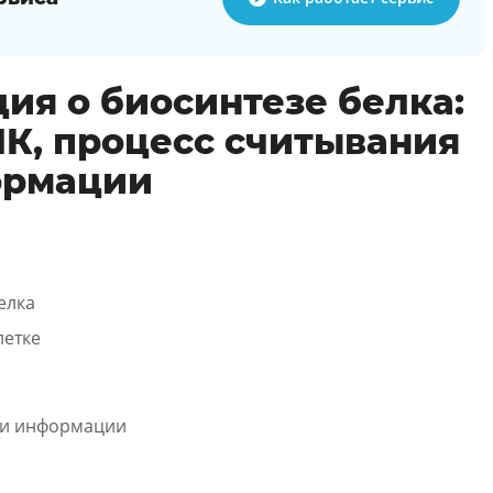
я о биосинтезе белка:
НК, процесс считывания
ормации
елка
летке
чи информации