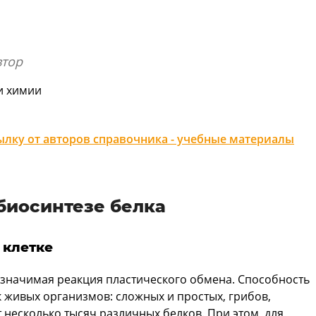
втор
и химии
лку от авторов справочника - учебные материалы
биосинтезе белка
 клетке
 значимая реакция пластического обмена. Способность
ок живых организмов: сложных и простых, грибов,
 несколько тысяч различных белков. При этом, для