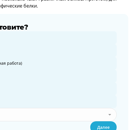
ифические белки.
товите?
ая работа)
Далее