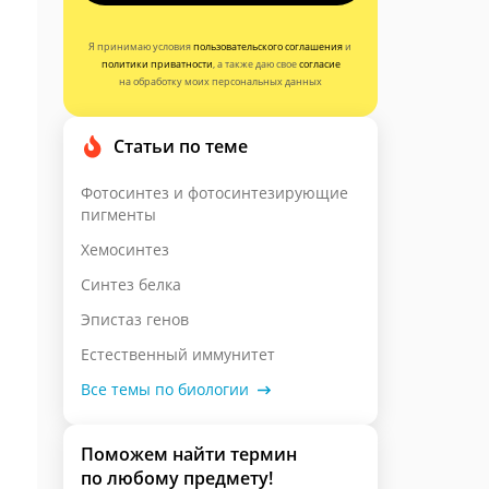
Я принимаю условия
пользовательского соглашения
и
политики приватности
, а также даю свое
согласие
на обработку моих персональных данных
Статьи по теме
Фотосинтез и фотосинтезирующие
пигменты
Хемосинтез
Синтез белка
Эпистаз генов
Естественный иммунитет
Все темы по биологии
Поможем найти термин
по любому предмету!