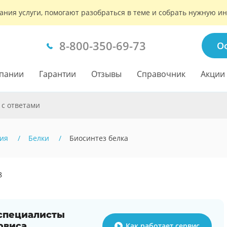
ания услуги, помогают разобраться в теме и собрать нужную 
8-800-350-69-73
О
пании
Гарантии
Отзывы
Справочник
Акции
 с ответами
ия
Белки
Биосинтез белка
8
 специалисты
рвиса
Как работает сервис