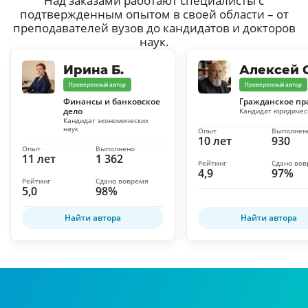
Над заказами работают специалисты с
подтвержденным опытом в своей области – от
преподавателей вузов до кандидатов и докторов
наук.
Ирина Б.
Алексей С
Проверенный автор
Проверенный автор
Финансы и банковское
Гражданское пр
дело
Кандидат юридичес
Кандидат экономических
наук
Опыт
Выполнен
10 лет
930
Опыт
Выполнено
11 лет
1 362
Рейтинг
Сдано во
4,9
97%
Рейтинг
Сдано вовремя
5,0
98%
Найти автора
Найти автора