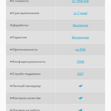
✏️Стоимость
от 1900 руб
✏️Срок выполнения
от 7 дней
✏️Доработки
бесплатно
✏️Гарантия
бессрочная
✏️Оригинальность
до 95%
✏️Конфиденциальность
100%
✏️Служба поддержки
24/7
✏️Личный менеджер
✏️Контроль качества
✏️Договор на работу