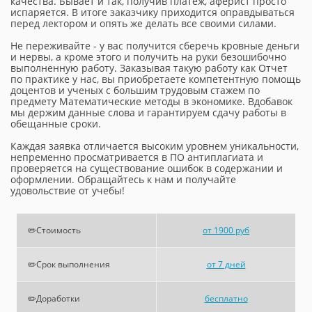
качества. Бывает и так, получив платеж, аферист просто
испаряется. В итоге заказчику приходится оправдываться
перед лектором и опять же делать все своими силами.
Не переживайте - у вас получится сберечь кровные деньги
и нервы, а кроме этого и получить на руки безошибочно
выполненную работу. Заказывая такую работу как Отчет
по практике у нас, вы приобретаете компетентную помощь
доцентов и ученых с большим трудовым стажем по
предмету Математические методы в экономике. Вдобавок
мы держим данные слова и гарантируем сдачу работы в
обещанные сроки.
Каждая заявка отличается высоким уровнем уникальности,
непременно просматривается в ПО антиплагиата и
проверяется на существование ошибок в содержании и
оформлении. Обращайтесь к нам и получайте
удовольствие от учебы!
✏️Стоимость
от 1900 руб
✏️Срок выполнения
от 7 дней
✏️Доработки
бесплатно