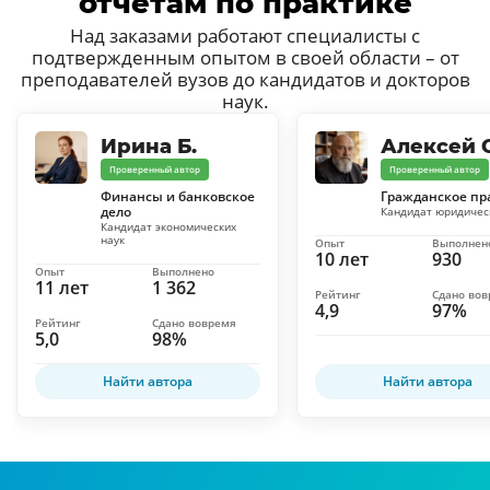
отчётам по практике
Над заказами работают специалисты с
подтвержденным опытом в своей области – от
преподавателей вузов до кандидатов и докторов
наук.
Ирина Б.
Алексей С
Проверенный автор
Проверенный автор
Финансы и банковское
Гражданское пр
дело
Кандидат юридичес
Кандидат экономических
наук
Опыт
Выполнен
10 лет
930
Опыт
Выполнено
11 лет
1 362
Рейтинг
Сдано во
4,9
97%
Рейтинг
Сдано вовремя
5,0
98%
Найти автора
Найти автора