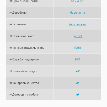
✏️Срок выполнения
от 7 дней
✏️Доработки
бесплатно
✏️Гарантия
бессрочная
✏️Оригинальность
до 95%
✏️Конфиденциальность
100%
✏️Служба поддержки
24/7
✏️Личный менеджер
✏️Контроль качества
✏️Договор на работу