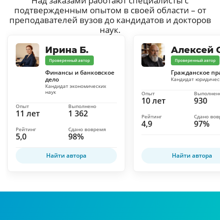
Над заказами работают специалисты с
подтвержденным опытом в своей области – от
преподавателей вузов до кандидатов и докторов
наук.
Ирина Б.
Алексей С
Проверенный автор
Проверенный автор
Финансы и банковское
Гражданское пр
дело
Кандидат юридичес
Кандидат экономических
наук
Опыт
Выполнен
10 лет
930
Опыт
Выполнено
11 лет
1 362
Рейтинг
Сдано во
4,9
97%
Рейтинг
Сдано вовремя
5,0
98%
Найти автора
Найти автора